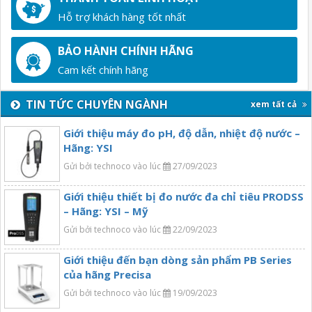
Hỗ trợ khách hàng tốt nhất
BẢO HÀNH CHÍNH HÃNG
Cam kết chính hãng
TIN TỨC CHUYÊN NGÀNH
xem tất cả
Giới thiệu máy đo pH, độ dẫn, nhiệt độ nước –
Hãng: YSI
Gửi bởi technoco vào lúc
27/09/2023
Giới thiệu thiết bị đo nước đa chỉ tiêu PRODSS
– Hãng: YSI – Mỹ
Gửi bởi technoco vào lúc
22/09/2023
Giới thiệu đến bạn dòng sản phẩm PB Series
của hãng Precisa
Gửi bởi technoco vào lúc
19/09/2023