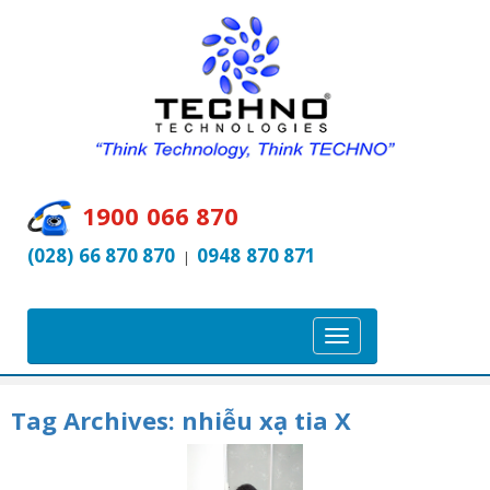
1900 066 870
(028) 66 870 870
0948 870 871
|
T
o
g
Tag Archives:
nhiễu xạ tia X
g
l
e