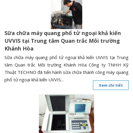
n
a
v
i
Sữa chữa máy quang phổ tử ngoại khả kiến
g
UVVIS tại Trung tâm Quan trắc Môi trường
a
Khánh Hòa
t
i
Sữa chữa máy quang phổ tử ngoại khả kiến UVVIS tại Trung
o
tâm Quan trắc Môi trường Khánh Hòa Công ty TNHH Kỹ
n
Thuật TECHNO đã tiến hành sữa chữa thành công máy quang
phổ tử ngoại khả kiến UVVIS...
Xem chi tiết