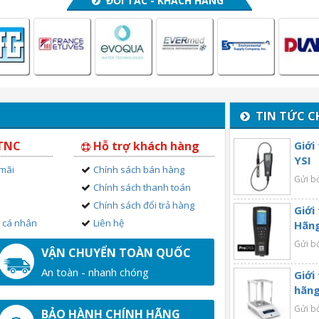
ĐỐI TÁC - KHÁCH HÀNG
TIN TỨC C
 TNC
Hỗ trợ khách hàng
Giới
YSI
 mãi
Chính sách bán hàng
Gửi b
Chính sách thanh toán
Chính sách đổi trả hàng
Giới
n cá nhân
Liên hệ
Hãng
Gửi b
VẬN CHUYỂN TOÀN QUỐC
An toàn - nhanh chóng
Giới
hãng
Gửi b
BẢO HÀNH CHÍNH HÃNG