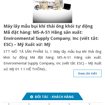
n
a
v
i
Máy lấy mẫu bụi khí thải ống khói tự động
g
Mã đặt hàng: M5-A-S1 Hãng sản xuất:
a
Environmental Supply Company, Inc (viết tắt:
t
ESC) – Mỹ Xuất xứ: Mỹ
i
o
STT MÔ TẢ SẢN PHẨM SL 1 Máy lấy mẫu bụi khí thải ống
n
khói tự động Mã đặt hàng: M5-A-S1 Hãng sản xuất:
Environmental Supply Company, Inc (viết tắt: ESC) – Mỹ Xuất
xứ: Mỹ 01 1.1 HỆ THỐNG...
Xem chi tiết
ĐỐI TÁC - KHÁCH HÀNG