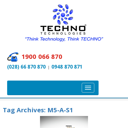
1900 066 870
(028) 66 870 870
0948 870 871
|
T
o
g
Tag Archives:
M5-A-S1
g
l
e