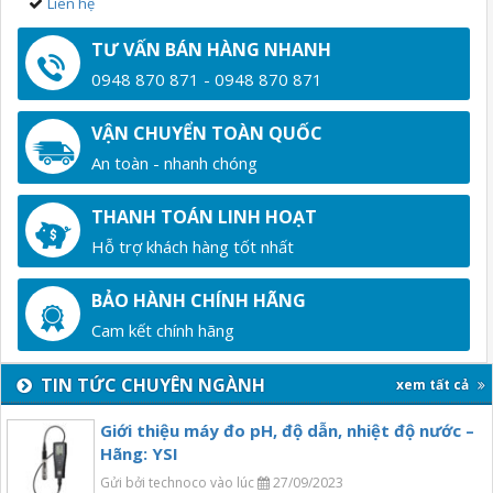
Liên hệ
TƯ VẤN BÁN HÀNG NHANH
0948 870 871 - 0948 870 871
VẬN CHUYỂN TOÀN QUỐC
An toàn - nhanh chóng
THANH TOÁN LINH HOẠT
Hỗ trợ khách hàng tốt nhất
BẢO HÀNH CHÍNH HÃNG
Cam kết chính hãng
TIN TỨC CHUYÊN NGÀNH
xem tất cả
Giới thiệu máy đo pH, độ dẫn, nhiệt độ nước –
Hãng: YSI
Gửi bởi technoco vào lúc
27/09/2023