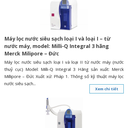
n
a
v
i
g
Máy lọc nước siêu sạch loại I và loại I – từ
a
nước máy, model: Milli-Q Integral 3 hãng
t
Merck Milipore – Đức
i
o
Máy lọc nước siêu sạch loại I và loại II từ nước máy (nước
n
thuỷ cục) Model: Milli-Q Integral 3 Hãng sản xuất: Merck
Millipore – Đức Xuất xứ: Pháp 1. Thông số kỹ thuật máy lọc
nước siêu sạch...
Xem chi tiết