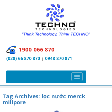
1900 066 870
(028) 66 870 870
0948 870 871
|
T
o
g
Tag Archives:
lọc nước merck
g
milipore
l
e