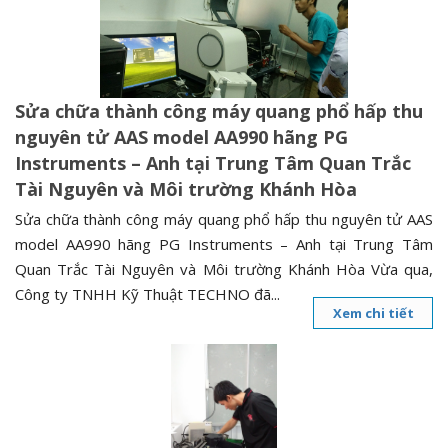
n
a
v
i
Sửa chữa thành công máy quang phổ hấp thu
g
nguyên tử AAS model AA990 hãng PG
a
Instruments – Anh tại Trung Tâm Quan Trắc
t
Tài Nguyên và Môi trường Khánh Hòa
i
o
Sửa chữa thành công máy quang phổ hấp thu nguyên tử AAS
n
model AA990 hãng PG Instruments – Anh tại Trung Tâm
Quan Trắc Tài Nguyên và Môi trường Khánh Hòa Vừa qua,
Công ty TNHH Kỹ Thuật TECHNO đã...
Xem chi tiết