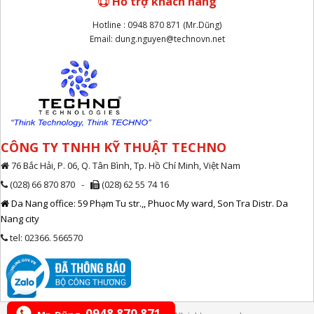
Hỗ trợ khách hàng
Hotline : 0948 870 871 (Mr.Dũng)
Email: dung.nguyen@technovn.net
CÔNG TY TNHH KỸ THUẬT TECHNO
76 Bắc Hải, P. 06, Q. Tân Bình, Tp. Hồ Chí Minh, Việt Nam
(028) 66 870 870 -
(028) 62 55 74 16
Da Nang office: 59 Phạm Tu str.,, Phuoc My ward, Son Tra Distr. Da
Nang city
tel: 02366. 566570
0948 870 871