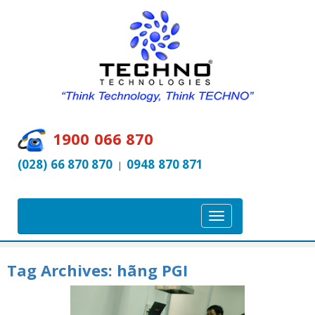
1900 066 870
(028) 66 870 870
0948 870 871
|
T
o
g
Tag Archives:
hãng PGI
g
l
e