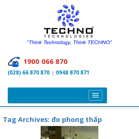
1900 066 870
(028) 66 870 870
0948 870 871
|
T
o
g
Tag Archives:
đo phong thấp
g
l
e