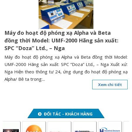
n
a
v
i
Máy đo hoạt độ phóng xạ Alpha và Beta
g
đồng thời Model: UMF-2000 Hãng sản xuất:
a
SPC “Doza” Ltd., – Nga
t
i
Máy đo hoạt độ phóng xạ Alpha và Beta đồng thời Model:
o
UMF-2000 Hãng sản xuất: SPC “Doza” Ltd., – Nga Xuất xứ:
n
Nga Hiện theo thông tư 24, ứng dụng đo hoạt độ phóng xạ
Alpha/ Bê ta trong:...
Xem chi tiết
ĐỐI TÁC - KHÁCH HÀNG