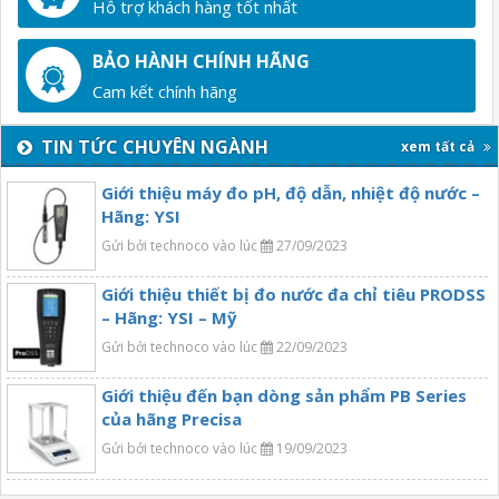
Hỗ trợ khách hàng tốt nhất
BẢO HÀNH CHÍNH HÃNG
Cam kết chính hãng
TIN TỨC CHUYÊN NGÀNH
xem tất cả
Giới thiệu máy đo pH, độ dẫn, nhiệt độ nước –
Hãng: YSI
Gửi bởi technoco vào lúc
27/09/2023
Giới thiệu thiết bị đo nước đa chỉ tiêu PRODSS
– Hãng: YSI – Mỹ
Gửi bởi technoco vào lúc
22/09/2023
Giới thiệu đến bạn dòng sản phẩm PB Series
của hãng Precisa
Gửi bởi technoco vào lúc
19/09/2023