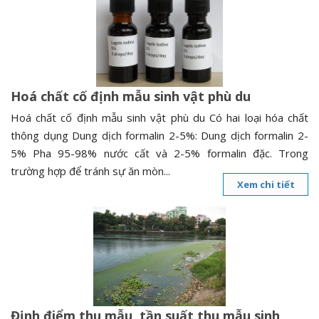
n
a
v
i
g
Hoá chất cố định mẫu sinh vật phù du
a
t
Hoá chất cố định mẫu sinh vật phù du Có hai loại hóa chất
i
thông dụng Dung dịch formalin 2-5%: Dung dịch formalin 2-
o
5% Pha 95-98% nước cất và 2-5% formalin đặc. Trong
n
trường hợp để tránh sự ăn mòn...
Xem chi tiết
Định điểm thu mẫu, tần suất thu mẫu sinh