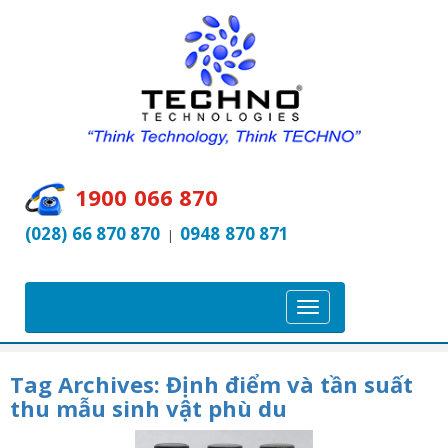
1900 066 870
(028) 66 870 870
0948 870 871
|
T
o
g
Tag Archives:
Định điểm và tần suất
g
thu mẫu sinh vật phù du
l
e