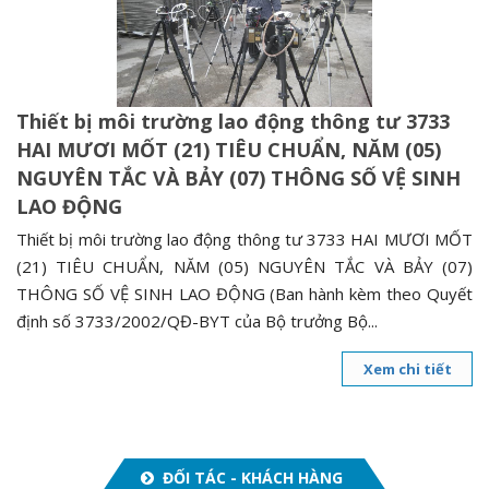
n
a
v
i
Thiết bị môi trường lao động thông tư 3733
g
HAI MƯƠI MỐT (21) TIÊU CHUẨN, NĂM (05)
a
NGUYÊN TẮC VÀ BẢY (07) THÔNG SỐ VỆ SINH
t
LAO ĐỘNG
i
o
Thiết bị môi trường lao động thông tư 3733 HAI MƯƠI MỐT
n
(21) TIÊU CHUẨN, NĂM (05) NGUYÊN TẮC VÀ BẢY (07)
THÔNG SỐ VỆ SINH LAO ĐỘNG (Ban hành kèm theo Quyết
định số 3733/2002/QĐ-BYT của Bộ trưởng Bộ...
Xem chi tiết
ĐỐI TÁC - KHÁCH HÀNG