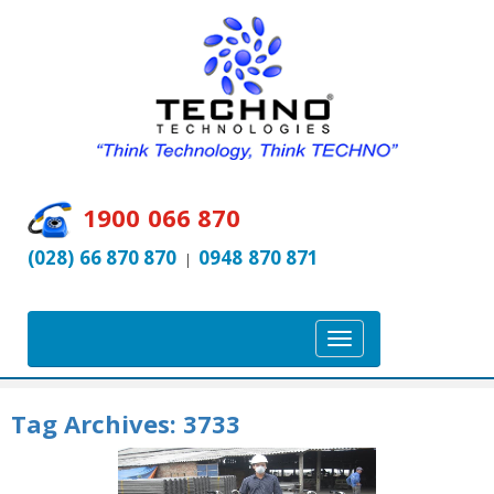
1900 066 870
(028) 66 870 870
0948 870 871
|
T
o
g
Tag Archives:
3733
g
l
e