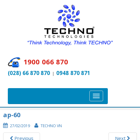
1900 066 870
(028) 66 870 870
0948 870 871
|
T
o
g
ap-60
g
27/02/2019
TECHNO VN
l
e
Previous
Next