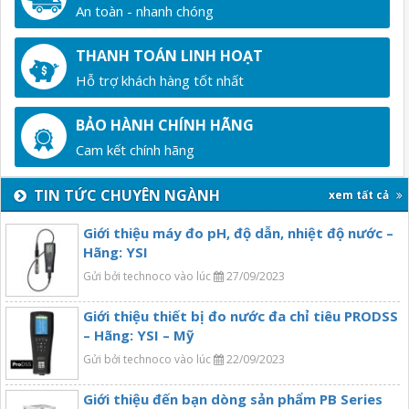
An toàn - nhanh chóng
THANH TOÁN LINH HOẠT
Hỗ trợ khách hàng tốt nhất
BẢO HÀNH CHÍNH HÃNG
Cam kết chính hãng
TIN TỨC CHUYÊN NGÀNH
xem tất cả
Giới thiệu máy đo pH, độ dẫn, nhiệt độ nước –
Hãng: YSI
Gửi bởi technoco vào lúc
27/09/2023
Giới thiệu thiết bị đo nước đa chỉ tiêu PRODSS
– Hãng: YSI – Mỹ
Gửi bởi technoco vào lúc
22/09/2023
Giới thiệu đến bạn dòng sản phẩm PB Series