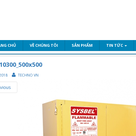
ANG CHỦ
VỀ CHÚNG TÔI
SẢN PHẨM
TIN TỨC
10300_500x500
2018
TECHNO VN
vious