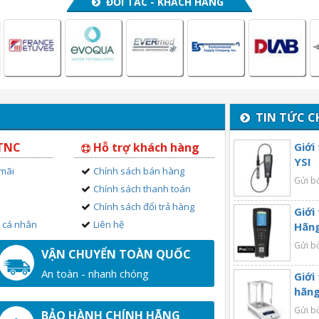
ĐỐI TÁC - KHÁCH HÀNG
TIN TỨC C
 TNC
Hỗ trợ khách hàng
Giới
YSI
 mãi
Chính sách bán hàng
Gửi b
Chính sách thanh toán
Chính sách đổi trả hàng
Giới
n cá nhân
Liên hệ
Hãng
Gửi b
VẬN CHUYỂN TOÀN QUỐC
An toàn - nhanh chóng
Giới
hãng
Gửi b
BẢO HÀNH CHÍNH HÃNG