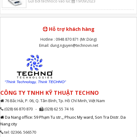
Gửi bởi technoco vào lúc
19/09/2023
Hỗ trợ khách hàng
Hotline : 0948 870 871 (Mr.Dũng)
Email: dung.nguyen@technovn.net
CÔNG TY TNHH KỸ THUẬT TECHNO
76 Bắc Hải, P. 06, Q. Tân Bình, Tp. Hồ Chí Minh, Việt Nam
(028) 66 870 870 -
(028) 62 55 74 16
Da Nang office: 59 Phạm Tu str.,, Phuoc My ward, Son Tra Distr. Da
Nang city
tel: 02366. 566570