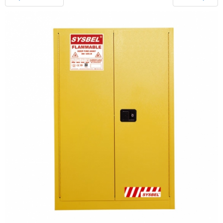
n
a
v
i
g
a
t
i
o
n