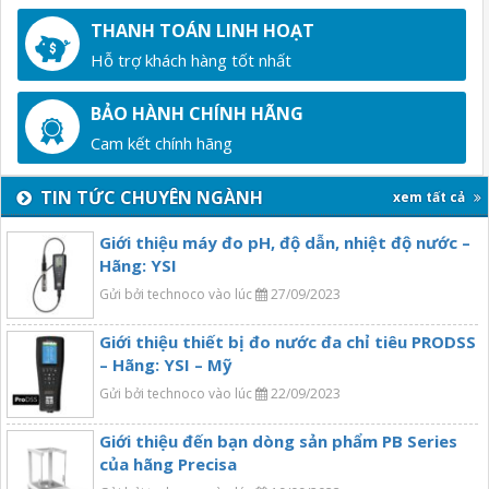
THANH TOÁN LINH HOẠT
Hỗ trợ khách hàng tốt nhất
BẢO HÀNH CHÍNH HÃNG
Cam kết chính hãng
TIN TỨC CHUYÊN NGÀNH
xem tất cả
Giới thiệu máy đo pH, độ dẫn, nhiệt độ nước –
Hãng: YSI
Gửi bởi technoco vào lúc
27/09/2023
Giới thiệu thiết bị đo nước đa chỉ tiêu PRODSS
– Hãng: YSI – Mỹ
Gửi bởi technoco vào lúc
22/09/2023
Giới thiệu đến bạn dòng sản phẩm PB Series
của hãng Precisa