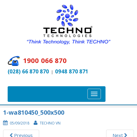
1900 066 870
(028) 66 870 870
0948 870 871
|
T
o
g
1-wa810450_500x500
g
05/09/2018
TECHNO VN
l
e
Previous
Next