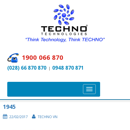
1900 066 870
(028) 66 870 870
0948 870 871
|
T
o
g
1945
g
22/02/2017
TECHNO VN
l
e