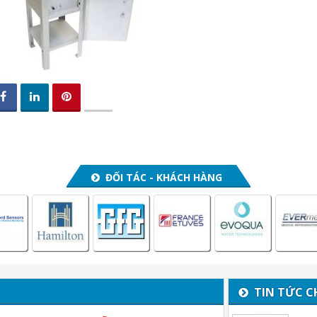
ĐỐI TÁC - KHÁCH HÀNG
TIN TỨC C