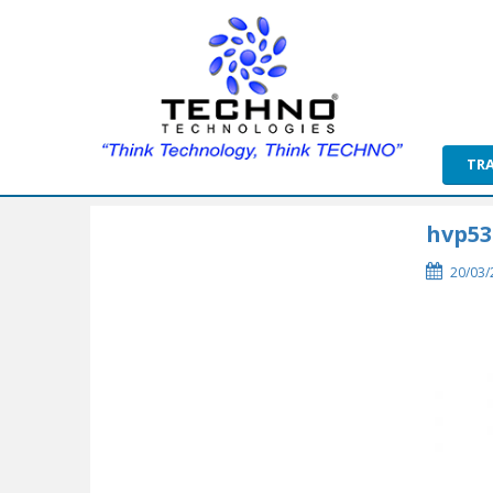
TR
hvp53
20/03/