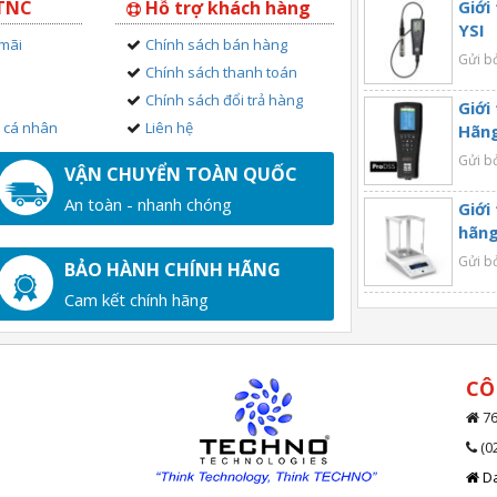
 TNC
Hỗ trợ khách hàng
Giới
YSI
 mãi
Chính sách bán hàng
Gửi b
Chính sách thanh toán
Chính sách đổi trả hàng
Giới
n cá nhân
Liên hệ
Hãng
Gửi b
VẬN CHUYỂN TOÀN QUỐC
An toàn - nhanh chóng
Giới
hãng
Gửi b
BẢO HÀNH CHÍNH HÃNG
Cam kết chính hãng
CÔ
76
(0
Da