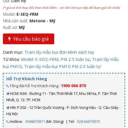
Giá:
Liên hệ
(* giá có thể thay đổi theo thời điểm - xin liên hệ trực tiếp để được giá tốt nhất)
Model:
E-SEQ-FRM
Nhà sản xuất:
Metone - Mỹ
Xuất xứ:
Mỹ
Yêu cầu báo giá
Danh mục:
Trạm lấy mẫu bụi đơn kênh xách tay
Từ khóa:
Model: E-SEQ-FRM
,
PM 2.5 tuần tự
,
Trạm lấy mẫu
bụi PM10
,
Trạm lấy mẫu bụi PM10 PM 2.5 tuần tự
Hỗ Trợ Khách Hàng
1900 066 870
Tổng đài hỗ Trợ Khách Hàng :
HCM: N36 - Đường 11 - Tân Thới Nhất 17, khu 38 Ha, P. Tân Thới
Nhất, Q. 12. TP. HCM
HN: P.502 - 12 Trần Quốc Vượng - P. Dịch Vọng Hậu - Q. Cầu Giấy -
Hà Nội
Hotline:
0948870871
(Mr. Dũng)
| Tel:
028.66870870