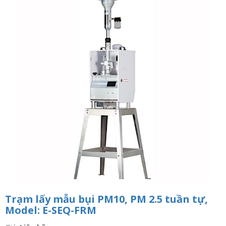
n
a
v
i
g
a
t
i
o
n
Trạm lấy mẫu bụi PM10, PM 2.5 tuần tự,
Model: E-SEQ-FRM