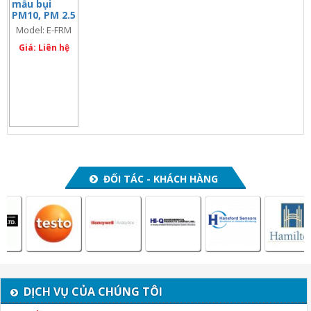
mẫu bụi
PM10, PM 2.5
đơn kênh
Model: E-FRM
xách tay,
Model: E-
Giá: Liên hệ
FRM-220
ĐỐI TÁC - KHÁCH HÀNG
DỊCH VỤ CỦA CHÚNG TÔI