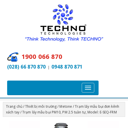
1900 066 870
(028) 66 870 870
0948 870 871
|
T
o
g
Trang chủ
/
Thiết bị môi trường
/
Metone
/
Trạm lấy mẫu bụi đơn kênh
g
xách tay
/ Trạm lấy mẫu bụi PM10, PM 2.5 tuần tự, Model: E-SEQ-FRM
l
e