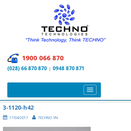
1900 066 870
(028) 66 870 870
0948 870 871
|
T
o
g
3-1120-h42
g
17/04/2017
TECHNO VN
l
e