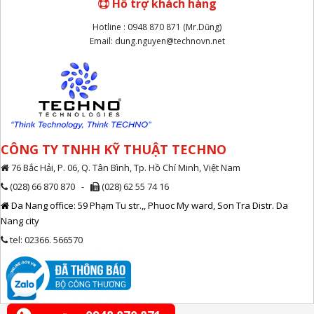
Hỗ trợ khách hàng
Hotline : 0948 870 871 (Mr.Dũng)
Email: dung.nguyen@technovn.net
CÔNG TY TNHH KỸ THUẬT TECHNO
76 Bắc Hải, P. 06, Q. Tân Bình, Tp. Hồ Chí Minh, Việt Nam
(028) 66 870 870 -
(028) 62 55 74 16
Da Nang office: 59 Phạm Tu str.,, Phuoc My ward, Son Tra Distr. Da
Nang city
tel: 02366. 566570