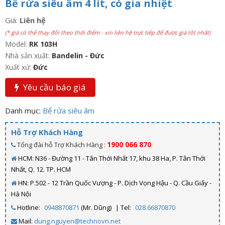
Bể rửa siêu âm 4 lít, có gia nhiệt
Giá:
Liên hệ
(* giá có thể thay đổi theo thời điểm - xin liên hệ trực tiếp để được giá tốt nhất)
Model:
RK 103H
Nhà sản xuất:
Bandelin - Đức
Xuất xứ:
Đức
Yêu cầu báo giá
Danh mục:
Bể rửa siêu âm
Hỗ Trợ Khách Hàng
1900 066 870
Tổng đài hỗ Trợ Khách Hàng :
HCM: N36 - Đường 11 - Tân Thới Nhất 17, khu 38 Ha, P. Tân Thới
Nhất, Q. 12. TP. HCM
HN: P.502 - 12 Trần Quốc Vượng - P. Dịch Vọng Hậu - Q. Cầu Giấy -
Hà Nội
Hotline:
0948870871
(Mr. Dũng)
| Tel:
028.66870870
Mail:
dung.nguyen@technovn.net