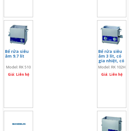
Bể rửa siêu
Bể rửa siêu
âm 9.7 lít
âm 3 lít, có
gia nhiệt, có
tay cầm
Model: RK 510
Model: RK 102H
Giá: Liên hệ
Giá: Liên hệ