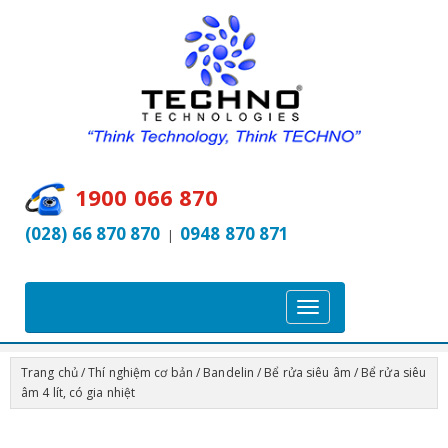
1900 066 870
(028) 66 870 870
0948 870 871
|
T
o
g
Trang chủ
/
Thí nghiệm cơ bản
/
Bandelin
/
Bể rửa siêu âm
/ Bể rửa siêu
g
âm 4 lít, có gia nhiệt
l
e