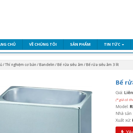
ANG CHỦ
VỀ CHÚNG TÔI
SẢN PHẨM
TIN TỨC
hủ
/
Thí nghiệm cơ bản
/
Bandelin
/
Bể rửa siêu âm
/ Bể rửa siêu âm 3 lít
Bể rử
Giá:
Liên
(* giá có th
Model:
R
Nhà sản 
Xuất xứ:
Yêu