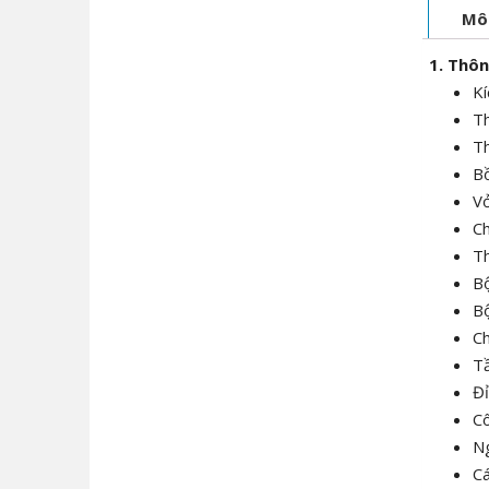
Mô
1. Thôn
K
Th
Th
Bồ
Vỏ
Ch
Th
Bộ
Bộ
Ch
Tầ
Đỉ
C
Ng
C