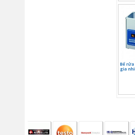
Bể rửa 
gia nh