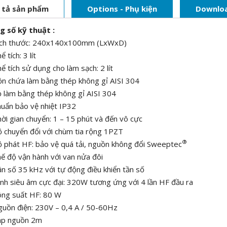
 tả sản phẩm
Options - Phụ kiện
Downlo
g số kỹ thuật :
ích thước: 240x140x100mm (LxWxD)
ể tích: 3 lít
ể tích sử dụng cho làm sạch: 2 lít
n chứa làm bằng thép không gỉ AISI 304
 làm bằng thép không gỉ AISI 304
uẩn bảo vệ nhiệt IP32
ời gian chuyển: 1 – 15 phút và đến vô cực
 chuyển đổi với chùm tia rộng 1PZT
®
 phát HF: bảo vệ quá tải, nguồn không đổi Sweeptec
ế độ vận hành với van nửa đôi
n số 35 kHz với tự động điều khiển tần số
nh siêu âm cực đại: 320W tương ứng với 4 lần HF đầu ra
ông suất HF: 80 W
uồn điện: 230V – 0,4 A / 50-60Hz
áp nguồn 2m