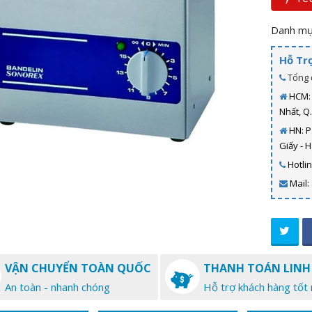
Danh mụ
Hỗ Tr
Tổng 
HCM: 
Nhất, Q
HN: P
Giấy - 
Hotli
Mail:
VẬN CHUYỂN TOÀN QUỐC
THANH TOÁN LINH
An toàn - nhanh chóng
Hỗ trợ khách hàng tốt 