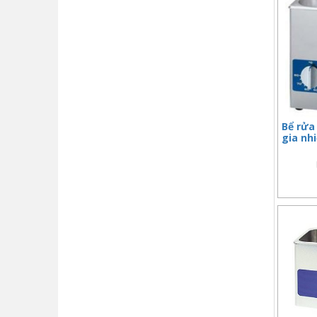
Bể rửa 
gia nh