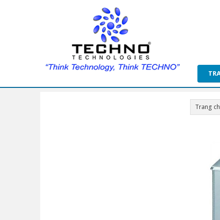
TR
Trang c