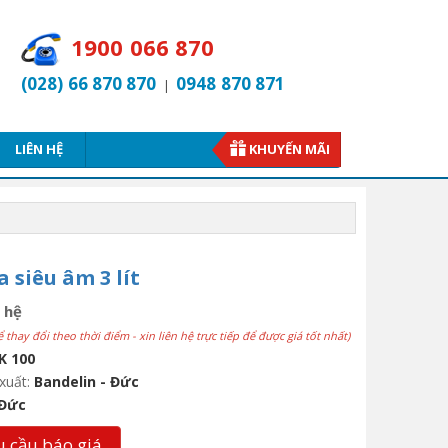
1900 066 870
(028) 66 870 870
0948 870 871
|
LIÊN HỆ
KHUYẾN MÃI
a siêu âm 3 lít
 hệ
ể thay đổi theo thời điểm - xin liên hệ trực tiếp để được giá tốt nhất)
K 100
xuất:
Bandelin - Đức
Đức
 cầu báo giá