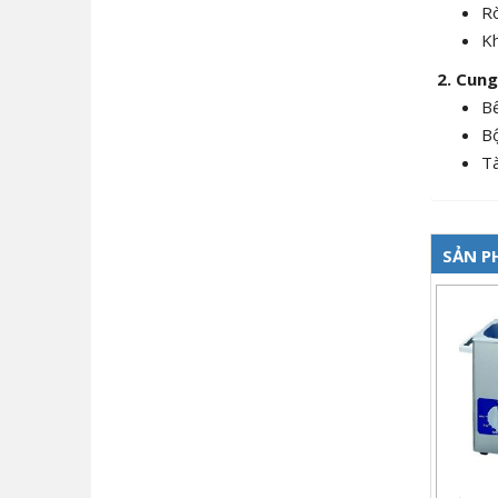
Rò
Kh
2. Cun
Bể
Bộ
Tà
SẢN P