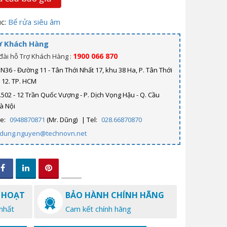
c:
Bể rửa siêu âm
ợ Khách Hàng
1900 066 870
đài hỗ Trợ Khách Hàng :
N36 - Đường 11 - Tân Thới Nhất 17, khu 38 Ha, P. Tân Thới
. 12. TP. HCM
.502 - 12 Trần Quốc Vượng - P. Dịch Vọng Hậu - Q. Cầu
Hà Nội
ne:
0948870871
(Mr. Dũng)
| Tel:
028.66870870
dung.nguyen@technovn.net
 HOẠT
BẢO HÀNH CHÍNH HÃNG
nhất
Cam kết chính hãng