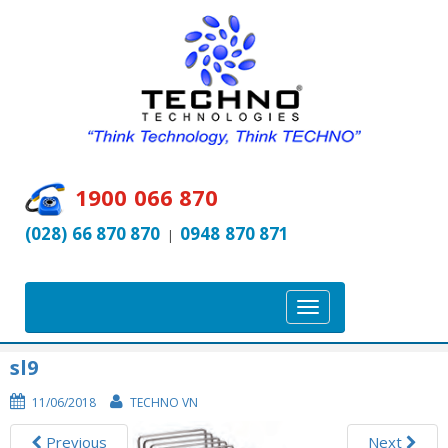
1900 066 870
(028) 66 870 870
0948 870 871
|
T
o
g
sl9
g
11/06/2018
TECHNO VN
l
e
Previous
Next