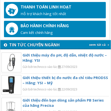
THANH TOÁN LINH HOẠT
Hỗ trợ khách hàng tốt nhất
BẢO HÀNH CHÍNH HÃNG
Cam kết chính hãng
TIN TỨC CHUYÊN NGÀNH
xem tất cả
Giới thiệu máy đo pH, độ dẫn, nhiệt độ nước –
Hãng: YSI
Gửi bởi technoco vào lúc
27/09/2023
Giới thiệu thiết bị đo nước đa chỉ tiêu PRODSS
– Hãng: YSI – Mỹ
Gửi bởi technoco vào lúc
22/09/2023
Giới thiệu đến bạn dòng sản phẩm PB Series
của hãng Precisa