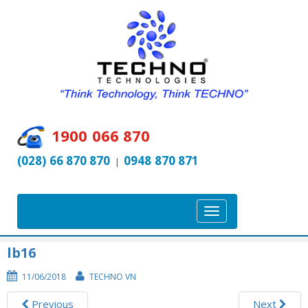
1900 066 870
(028) 66 870 870
0948 870 871
|
T
o
g
lb16
g
11/06/2018
TECHNO VN
l
e
Previous
Next