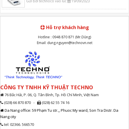
Gửi bởi technoco vào lúc
19/09/2023
Hỗ trợ khách hàng
Hotline : 0948 870 871 (Mr.Dũng)
Email: dung.nguyen@technovn.net
CÔNG TY TNHH KỸ THUẬT TECHNO
76 Bắc Hải, P. 06, Q. Tân Bình, Tp. Hồ Chí Minh, Việt Nam
(028) 66 870 870 -
(028) 62 55 74 16
Da Nang office: 59 Phạm Tu str.,, Phuoc My ward, Son Tra Distr. Da
Nang city
tel: 02366. 566570