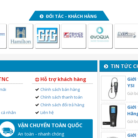
ĐỐI TÁC - KHÁCH HÀNG
TIN TỨC C
 TNC
Hỗ trợ khách hàng
Giới
YSI
 mãi
Chính sách bán hàng
Gửi b
Chính sách thanh toán
Chính sách đổi trả hàng
Giới
n cá nhân
Liên hệ
Hãng
Gửi b
VẬN CHUYỂN TOÀN QUỐC
An toàn - nhanh chóng
Giới