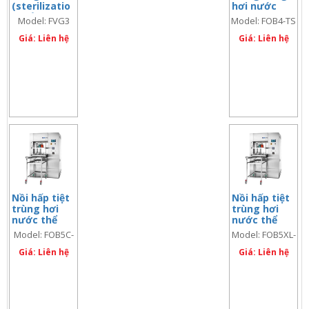
(sterilizatio
hơi nước
n) cửa trên
loại đứng,
Model: FVG3
Model: FOB4-TS
153lít,
261 lít,
Model: FVG3
Giá: Liên hệ
Model: FOB4-
Giá: Liên hệ
TS
Nồi hấp tiệt
Nồi hấp tiệt
trùng hơi
trùng hơi
nước thể
nước thể
tích lớn 505
tích lớn 1050
Model: FOB5C-
Model: FOB5XL-
lít, Model:
lít, Model:
TS
TS
FOB5C-TS
Giá: Liên hệ
FOB5XL-TS
Giá: Liên hệ