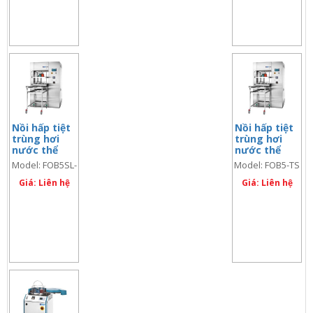
Nồi hấp tiệt
Nồi hấp tiệt
trùng hơi
trùng hơi
nước thể
nước thể
tích lớn 820
tích lớn 647
Model: FOB5SL-
Model: FOB5-TS
lít, Model:
lít, Model:
TS
FOB5SL-TS
Giá: Liên hệ
FOB5-TS
Giá: Liên hệ