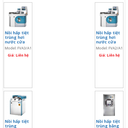
Nồi hấp tiệt
Nồi hấp tiệt
trùng hơi
trùng hơi
nước cửa
nước cửa
trên 158 lít,
trên 83 lít,
Model: FVA3/A1
Model: FVA2/A1
Model:
Model:
FVA3/A1
Giá: Liên hệ
FVA2/A1
Giá: Liên hệ
Nồi hấp tiệt
Nồi hấp tiệt
trùng
trùng bằng