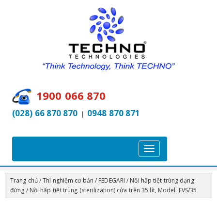
1900 066 870
(028) 66 870 870
0948 870 871
|
T
o
g
Trang chủ
/
Thí nghiệm cơ bản
/
FEDEGARI
/
Nồi hấp tiệt trùng dạng
g
đứng
/ Nồi hấp tiệt trùng (sterilization) cửa trên 35 lít, Model: FVS/35
l
e