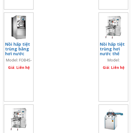
Nồi hấp tiệt
Nồi hấp tiệt
trùng bằng
trùng hơi
hơi nước
nước thể
loại đứng,
tích lớn 980
Model: FOB4S-
Model:
366 lít; 02
lít, Model:
TS/FOB4L-TS
FOB5SSXL-TS
cửa, Model:
Giá: Liên hệ
FOB5SSXL-TS
Giá: Liên hệ
FOB4S-
TS/FOB4L-TS