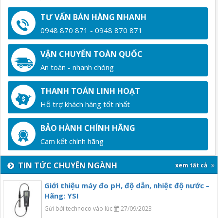
TƯ VẤN BÁN HÀNG NHANH
0948 870 871 - 0948 870 871
VẬN CHUYỂN TOÀN QUỐC
An toàn - nhanh chóng
THANH TOÁN LINH HOẠT
Hỗ trợ khách hàng tốt nhất
BẢO HÀNH CHÍNH HÃNG
Cam kết chính hãng
TIN TỨC CHUYÊN NGÀNH
xem tất cả
Giới thiệu máy đo pH, độ dẫn, nhiệt độ nước –
Hãng: YSI
Gửi bởi technoco vào lúc
27/09/2023