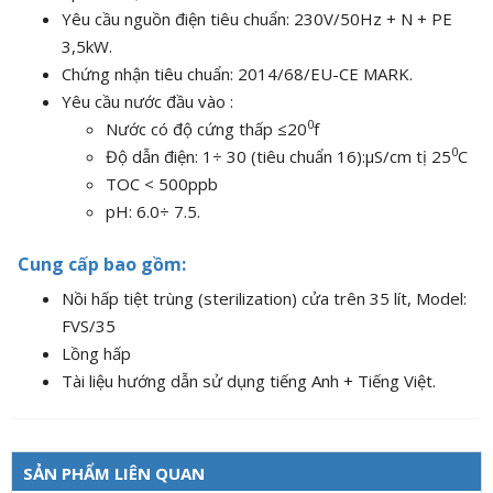
Yêu cầu nguồn điện tiêu chuẩn: 230V/50Hz + N + PE
3,5kW.
Chứng nhận tiêu chuẩn: 2014/68/EU-CE MARK.
Yêu cầu nước đầu vào :
0
Nước có độ cứng thấp ≤20
f
0
Độ dẫn điện: 1÷ 30 (tiêu chuẩn 16):µS/cm tị 25
C
TOC < 500ppb
pH: 6.0÷ 7.5.
Cung c
ấ
p bao g
ồ
m:
Nồi hấp tiệt trùng (sterilization) cửa trên 35 lít, Model:
FVS/35
Lồng hấp
Tài liệu hướng dẫn sử dụng tiếng Anh + Tiếng Việt.
SẢN PHẨM LIÊN QUAN