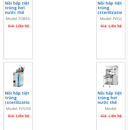
Nồi hấp tiệt
Nồi hấp tiệt
trùng hơi
trùng
nước thể
(sterilizatio
tích lớn 670
n) cửa trên
Model: FOB5S-
Model: FVG2
lít, Model:
83lít, Model:
TS
FOB5S-TS
Giá: Liên hệ
FVG2
Giá: Liên hệ
Nồi hấp tiệt
Nồi hấp tiệt
trùng
trùng hơi
(sterilizatio
nước thể
n) cửa trên
tích lớn 880
Model: FVS/50
Model:
50 lít, Model:
lít, Model:
FVS/50
Giá: Liên hệ
FOB5L-TS
Giá: Liên hệ