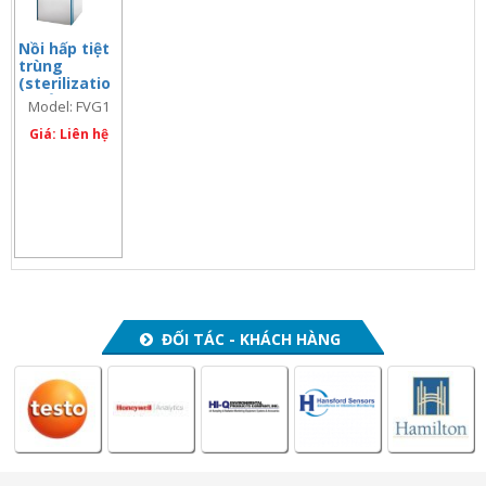
Nồi hấp tiệt
trùng
(sterilizatio
n) cửa trên
Model: FVG1
58lít, Model:
FVG1
Giá: Liên hệ
ĐỐI TÁC - KHÁCH HÀNG