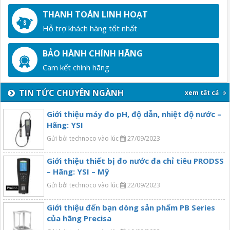
THANH TOÁN LINH HOẠT
Hỗ trợ khách hàng tốt nhất
BẢO HÀNH CHÍNH HÃNG
Cam kết chính hãng
TIN TỨC CHUYÊN NGÀNH
xem tất cả
Giới thiệu máy đo pH, độ dẫn, nhiệt độ nước –
Hãng: YSI
Gửi bởi technoco vào lúc
27/09/2023
Giới thiệu thiết bị đo nước đa chỉ tiêu PRODSS
– Hãng: YSI – Mỹ
Gửi bởi technoco vào lúc
22/09/2023
Giới thiệu đến bạn dòng sản phẩm PB Series
của hãng Precisa