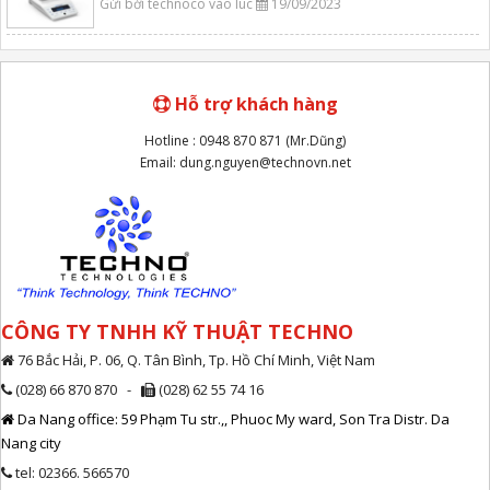
Gửi bởi technoco vào lúc
19/09/2023
Hỗ trợ khách hàng
Hotline : 0948 870 871 (Mr.Dũng)
Email: dung.nguyen@technovn.net
CÔNG TY TNHH KỸ THUẬT TECHNO
76 Bắc Hải, P. 06, Q. Tân Bình, Tp. Hồ Chí Minh, Việt Nam
(028) 66 870 870 -
(028) 62 55 74 16
Da Nang office: 59 Phạm Tu str.,, Phuoc My ward, Son Tra Distr. Da
Nang city
tel: 02366. 566570