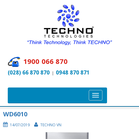
1900 066 870
(028) 66 870 870
0948 870 871
|
T
o
g
WD6010
g
14/07/2019
TECHNO VN
l
e