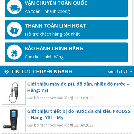
VẬN CHUYỂN TOÀN QUỐC
An toàn - nhanh chóng
THANH TOÁN LINH HOẠT
Hỗ trợ khách hàng tốt nhất
BẢO HÀNH CHÍNH HÃNG
Cam kết chính hãng
TIN TỨC CHUYÊN NGÀNH
xem tất cả
Giới thiệu máy đo pH, độ dẫn, nhiệt độ nước –
Hãng: YSI
Gửi bởi technoco vào lúc
27/09/2023
Giới thiệu thiết bị đo nước đa chỉ tiêu PRODSS
– Hãng: YSI – Mỹ
Gửi bởi technoco vào lúc
22/09/2023