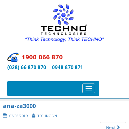
1900 066 870
(028) 66 870 870
0948 870 871
|
T
o
g
ana-za3000
g
02/03/2019
TECHNO VN
l
e
Next