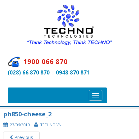
1900 066 870
(028) 66 870 870
0948 870 871
|
T
o
g
ph850-cheese_2
g
23/06/2019
TECHNO VN
l
e
Previous