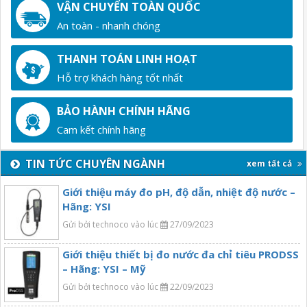
VẬN CHUYỂN TOÀN QUỐC
An toàn - nhanh chóng
THANH TOÁN LINH HOẠT
Hỗ trợ khách hàng tốt nhất
BẢO HÀNH CHÍNH HÃNG
Cam kết chính hãng
TIN TỨC CHUYÊN NGÀNH
xem tất cả
Giới thiệu máy đo pH, độ dẫn, nhiệt độ nước –
Hãng: YSI
Gửi bởi technoco vào lúc
27/09/2023
Giới thiệu thiết bị đo nước đa chỉ tiêu PRODSS
– Hãng: YSI – Mỹ
Gửi bởi technoco vào lúc
22/09/2023