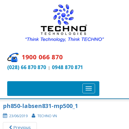
1900 066 870
(028) 66 870 870
0948 870 871
|
T
o
g
ph850-labsen831-mp500_1
g
23/06/2019
TECHNO VN
l
e
Previous