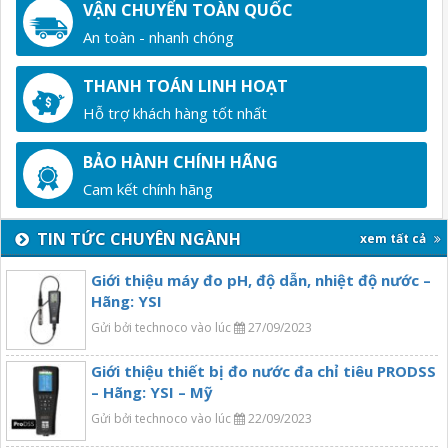
VẬN CHUYỂN TOÀN QUỐC
An toàn - nhanh chóng
THANH TOÁN LINH HOẠT
Hỗ trợ khách hàng tốt nhất
BẢO HÀNH CHÍNH HÃNG
Cam kết chính hãng
TIN TỨC CHUYÊN NGÀNH
xem tất cả
Giới thiệu máy đo pH, độ dẫn, nhiệt độ nước –
Hãng: YSI
Gửi bởi technoco vào lúc
27/09/2023
Giới thiệu thiết bị đo nước đa chỉ tiêu PRODSS
– Hãng: YSI – Mỹ
Gửi bởi technoco vào lúc
22/09/2023