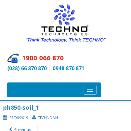
1900 066 870
(028) 66 870 870
0948 870 871
|
T
o
g
ph850-soil_1
g
23/06/2019
TECHNO VN
l
e
Previous