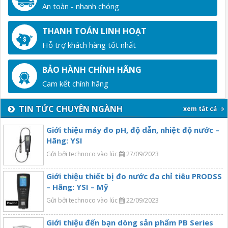
An toàn - nhanh chóng
THANH TOÁN LINH HOẠT
Hỗ trợ khách hàng tốt nhất
BẢO HÀNH CHÍNH HÃNG
Cam kết chính hãng
TIN TỨC CHUYÊN NGÀNH
xem tất cả
Giới thiệu máy đo pH, độ dẫn, nhiệt độ nước –
Hãng: YSI
Gửi bởi technoco vào lúc
27/09/2023
Giới thiệu thiết bị đo nước đa chỉ tiêu PRODSS
– Hãng: YSI – Mỹ
Gửi bởi technoco vào lúc
22/09/2023
Giới thiệu đến bạn dòng sản phẩm PB Series