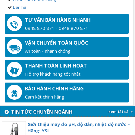
Liên hệ
TƯ VẤN BÁN HÀNG NHANH
0948 870 871 - 0948 870 871
VẬN CHUYỂN TOÀN QUỐC
An toàn - nhanh chóng
THANH TOÁN LINH HOẠT
Hỗ trợ khách hàng tốt nhất
BẢO HÀNH CHÍNH HÃNG
Cam kết chính hãng
TIN TỨC CHUYÊN NGÀNH
xem tất cả
Giới thiệu máy đo pH, độ dẫn, nhiệt độ nước –
Hãng: YSI