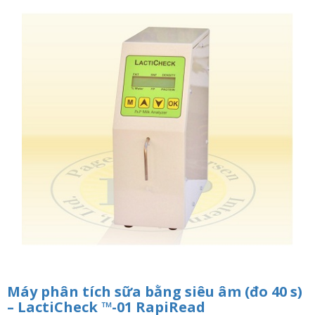
n
a
v
i
g
a
t
i
o
n
Máy phân tích sữa bằng siêu âm (đo 40 s)
– LactiCheck ™-01 RapiRead