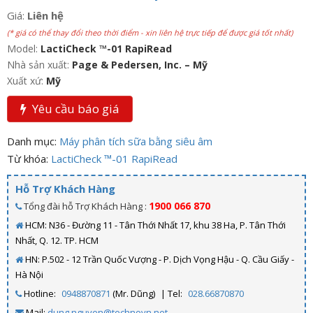
Giá:
Liên hệ
(* giá có thể thay đổi theo thời điểm - xin liên hệ trực tiếp để được giá tốt nhất)
Model:
LactiCheck ™-01 RapiRead
Nhà sản xuất:
Page & Pedersen, Inc. – Mỹ
Xuất xứ:
Mỹ
Yêu cầu báo giá
Danh mục:
Máy phân tích sữa bằng siêu âm
Từ khóa:
LactiCheck ™-01 RapiRead
Hỗ Trợ Khách Hàng
1900 066 870
Tổng đài hỗ Trợ Khách Hàng :
HCM: N36 - Đường 11 - Tân Thới Nhất 17, khu 38 Ha, P. Tân Thới
Nhất, Q. 12. TP. HCM
HN: P.502 - 12 Trần Quốc Vượng - P. Dịch Vọng Hậu - Q. Cầu Giấy -
Hà Nội
Hotline:
0948870871
(Mr. Dũng)
| Tel:
028.66870870
Mail:
dung.nguyen@technovn.net