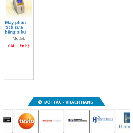
Máy phân
tích sữa
bằng siêu
âm mini –
Model:
LactiWhey
LactiWhey
Giá: Liên hệ
ĐỐI TÁC - KHÁCH HÀNG