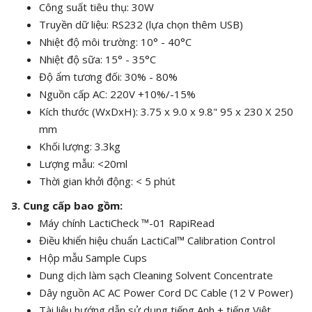
Công suất tiêu thụ: 30W
Truyền dữ liệu: RS232 (lựa chọn thêm USB)
Nhiệt độ môi trường: 10° - 40°C
Nhiệt độ sữa: 15° - 35°C
Độ ẩm tương đối: 30% - 80%
Nguồn cấp AC: 220V +10%/-15%
Kích thước (WxDxH): 3.75 x 9.0 x 9.8" 95 x 230 X 250
mm
Khối lượng: 3.3kg
Lượng mẫu: <20ml
Thời gian khởi động: < 5 phút
3. Cung cấp bao gồm:
Máy chính LactiCheck ™-01 RapiRead
Điều khiển hiệu chuẩn LactiCal™ Calibration Control
Hộp mẫu Sample Cups
Dung dịch làm sạch Cleaning Solvent Concentrate
Dây nguồn AC AC Power Cord DC Cable (12 V Power)
Tài liệu hướng dẫn sử dụng tiếng Anh + tiếng Việt