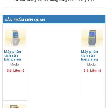
SẢN PHẨM LIÊN QUAN
Máy phân
Máy phân
tích sữa
tích sữa
bằng siêu
bằng siêu
âm 02 kênh
âm mini (đo
Model:
Model:
– LactiCheck
60s) –
LactiCheck ™-02
LactiCheck ™
™-02
Giá: Liên hệ
LactiCheck
Giá: Liên hệ
RapiRead
™ Mini
RapiRead
Mini