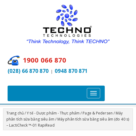
1900 066 870
(028) 66 870 870
0948 870 871
|
T
o
g
Trang chủ
/
Y tế - Dược phẩm - Thực phẩm
/
Page & Pedersen
/
Máy
g
phân tích sữa bằng siêu âm
/ Máy phân tích sữa bằng siêu âm (đo 40 s)
l
– LactiCheck ™-01 RapiRead
e