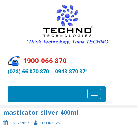
1900 066 870
(028) 66 870 870
0948 870 871
|
T
o
g
masticator-silver-400ml
g
17/02/2017
TECHNO VN
l
e