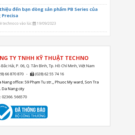
 thiệu đến bạn dòng sản phẩm PB Series của
 Precisa
ởi technoco vào lúc
19/09/2023
NG TY TNHH KỸ THUẬT TECHNO
 Bắc Hải, P. 06, Q. Tân Bình, Tp. Hồ Chí Minh, Việt Nam
28) 66 870 870 -
(028) 62 55 74 16
 Nang office: 59 Phạm Tu str.,, Phuoc My ward, Son Tra
r. Da Nang city
l: 02366. 566570