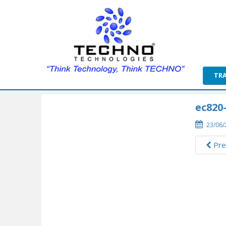
TR
ec820-
23/06/
Pre