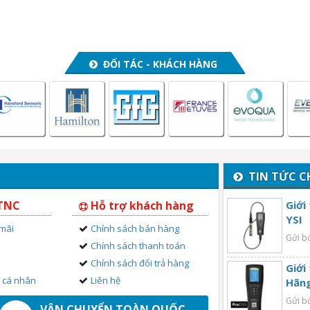
ĐỐI TÁC - KHÁCH HÀNG
TIN TỨC C
 TNC
Hỗ trợ khách hàng
Giới
YSI
 mãi
Chính sách bán hàng
Gửi b
Chính sách thanh toán
Chính sách đổi trả hàng
Giới
n cá nhân
Liên hệ
Hãng
Gửi b
VẬN CHUYỂN TOÀN QUỐC