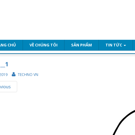
ANG CHỦ
VỀ CHÚNG TÔI
SẢN PHẨM
TIN TỨC
__1
2019
TECHNO VN
vious