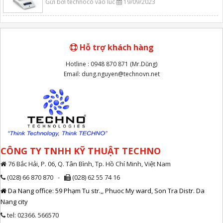
Gửi bởi technoco vào lúc
19/09/2023
Hỗ trợ khách hàng
Hotline : 0948 870 871 (Mr.Dũng)
Email: dung.nguyen@technovn.net
CÔNG TY TNHH KỸ THUẬT TECHNO
76 Bắc Hải, P. 06, Q. Tân Bình, Tp. Hồ Chí Minh, Việt Nam
(028) 66 870 870 -
(028) 62 55 74 16
Da Nang office: 59 Phạm Tu str.,, Phuoc My ward, Son Tra Distr. Da
Nang city
tel: 02366. 566570