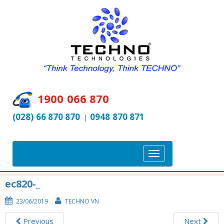
1900 066 870
(028) 66 870 870
0948 870 871
|
T
o
g
ec820-_
g
23/06/2019
TECHNO VN
l
e
Previous
Next