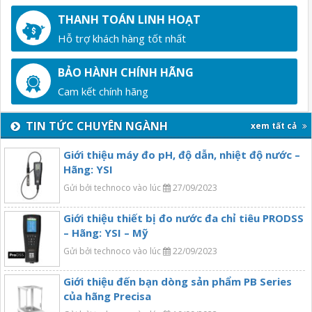
THANH TOÁN LINH HOẠT
Hỗ trợ khách hàng tốt nhất
BẢO HÀNH CHÍNH HÃNG
Cam kết chính hãng
TIN TỨC CHUYÊN NGÀNH
xem tất cả
Giới thiệu máy đo pH, độ dẫn, nhiệt độ nước –
Hãng: YSI
Gửi bởi technoco vào lúc
27/09/2023
Giới thiệu thiết bị đo nước đa chỉ tiêu PRODSS
– Hãng: YSI – Mỹ
Gửi bởi technoco vào lúc
22/09/2023
Giới thiệu đến bạn dòng sản phẩm PB Series
của hãng Precisa