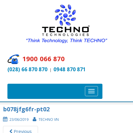
1900 066 870
(028) 66 870 870
0948 870 871
|
T
o
g
b078jfg6fr-pt02
g
23/06/2019
TECHNO VN
l
e
Previous