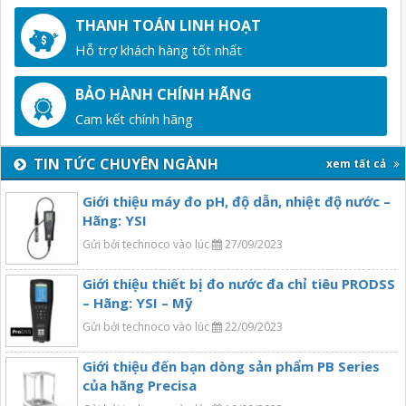
THANH TOÁN LINH HOẠT
Hỗ trợ khách hàng tốt nhất
BẢO HÀNH CHÍNH HÃNG
Cam kết chính hãng
TIN TỨC CHUYÊN NGÀNH
xem tất cả
Giới thiệu máy đo pH, độ dẫn, nhiệt độ nước –
Hãng: YSI
Gửi bởi technoco vào lúc
27/09/2023
Giới thiệu thiết bị đo nước đa chỉ tiêu PRODSS
– Hãng: YSI – Mỹ
Gửi bởi technoco vào lúc
22/09/2023
Giới thiệu đến bạn dòng sản phẩm PB Series
của hãng Precisa