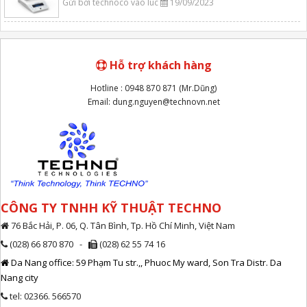
Gửi bởi technoco vào lúc
19/09/2023
Hỗ trợ khách hàng
Hotline : 0948 870 871 (Mr.Dũng)
Email: dung.nguyen@technovn.net
CÔNG TY TNHH KỸ THUẬT TECHNO
76 Bắc Hải, P. 06, Q. Tân Bình, Tp. Hồ Chí Minh, Việt Nam
(028) 66 870 870 -
(028) 62 55 74 16
Da Nang office: 59 Phạm Tu str.,, Phuoc My ward, Son Tra Distr. Da
Nang city
tel: 02366. 566570