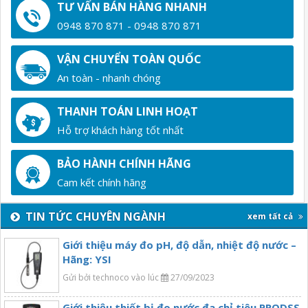
TƯ VẤN BÁN HÀNG NHANH
0948 870 871 - 0948 870 871
VẬN CHUYỂN TOÀN QUỐC
An toàn - nhanh chóng
THANH TOÁN LINH HOẠT
Hỗ trợ khách hàng tốt nhất
BẢO HÀNH CHÍNH HÃNG
Cam kết chính hãng
TIN TỨC CHUYÊN NGÀNH
xem tất cả
Giới thiệu máy đo pH, độ dẫn, nhiệt độ nước –
Hãng: YSI
Gửi bởi technoco vào lúc
27/09/2023
Giới thiệu thiết bị đo nước đa chỉ tiêu PRODSS