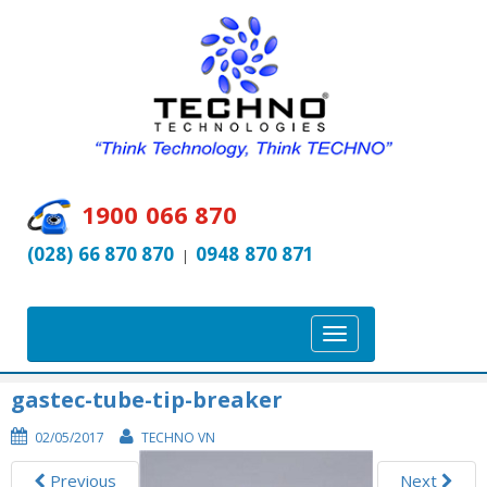
1900 066 870
(028) 66 870 870
0948 870 871
|
T
o
g
gastec-tube-tip-breaker
g
02/05/2017
TECHNO VN
l
e
Previous
Next