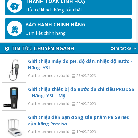
THANH TOÁN LINH HOẠT
Hỗ trợ khách hàng tốt nhất
BẢO HÀNH CHÍNH HÃNG
Cam kết chính hãng
TIN TỨC CHUYÊN NGÀNH
xem tất cả
Giới thiệu máy đo pH, độ dẫn, nhiệt độ nước –
Hãng: YSI
Gửi bởi technoco vào lúc
27/09/2023
Giới thiệu thiết bị đo nước đa chỉ tiêu PRODSS
– Hãng: YSI – Mỹ
Gửi bởi technoco vào lúc
22/09/2023
Giới thiệu đến bạn dòng sản phẩm PB Series
của hãng Precisa
Gửi bởi technoco vào lúc
19/09/2023