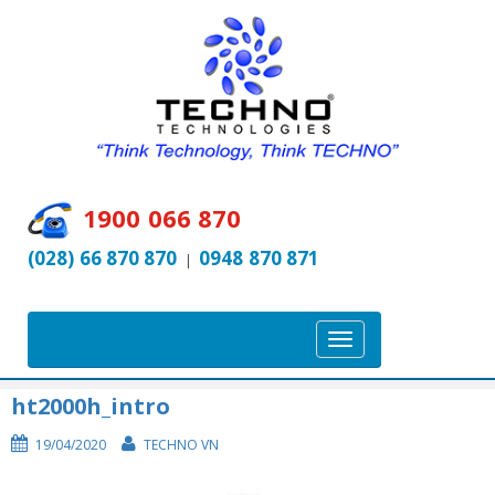
1900 066 870
(028) 66 870 870
0948 870 871
|
T
o
g
ht2000h_intro
g
19/04/2020
TECHNO VN
l
e