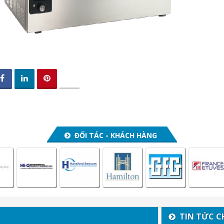
ĐỐI TÁC - KHÁCH HÀNG
TIN TỨC C