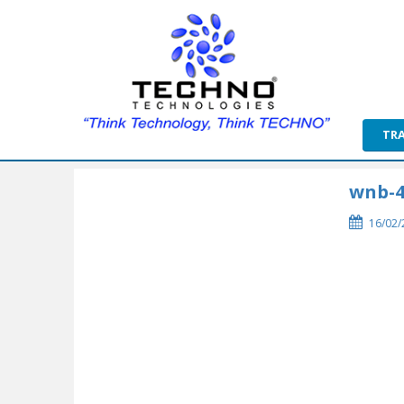
TR
wnb-4
16/02/