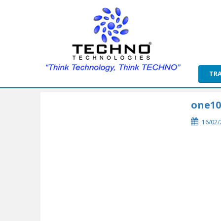
TR
one10
16/02/