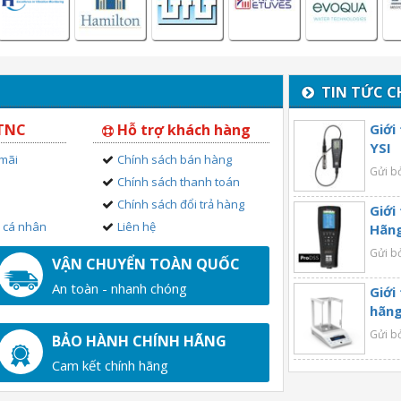
TIN TỨC C
 TNC
Hỗ trợ khách hàng
Giới
YSI
 mãi
Chính sách bán hàng
Gửi b
Chính sách thanh toán
Chính sách đổi trả hàng
Giới
n cá nhân
Liên hệ
Hãng
Gửi b
VẬN CHUYỂN TOÀN QUỐC
An toàn - nhanh chóng
Giới
hãng
Gửi b
BẢO HÀNH CHÍNH HÃNG
Cam kết chính hãng