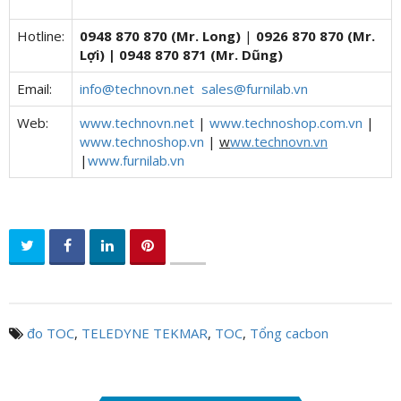
Hotline:
0948 870 870 (Mr. Long)
|
0926 870 870 (Mr.
Lợi) | 0948 870 871 (Mr. Dũng)
Email:
info@technovn.net

sales@furnilab.vn
Web:
www.technovn.net
|
www.technoshop.com.vn
|
www.technoshop.vn
|
w
ww.technovn.vn
|
www.furnilab.vn
đo TOC
,
TELEDYNE TEKMAR
,
TOC
,
Tổng cacbon