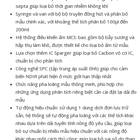
septa giúp loại bỏ thời gian nhiễm không khí
Syringe và van với bộ bộ truyền đồng hút và phân bố
mẫu chính xác, với khoảng thể tích phân bố 100µl đến
200ml
Hệ thống điều khiển ẩm MCS: bao gồm bộ bẫy sương và
hấp thụ làm khô, được thiết kế cho loại bỏ ẩm từ mẫu.
Lựa chọn thêm IC Sparger giúp loại bỏ Cacbon vô cơ IC,
chuẩn bị cho phân tích
Công nghệ SPC (tập trung áp suất tĩnh) giúp cho cảm
biến NDIR phát hiện ở mức giới hạn thấp nhất
Chức năng pha loãng mẫu thông minh, phù hợp cho
những ứng dụng phân tích riêng biệt cần cài đặt lại dải đo
mẫu
Tự động hiệu chuẩn: sử dụng 1 dung dịch đơn lưu trữ
sẵn, hệ thống sẽ tự động pha loãng với các thể tích khác
nhau dựa trên dải tuyến tính nồng độ yêu cầu, giúp loại
bỏ sự chuẩn bị nhiều mẫu hiệu chuẩn với các nồng độ
khác nhau một cách thủ công; giúp loại bỏ sai số do thao