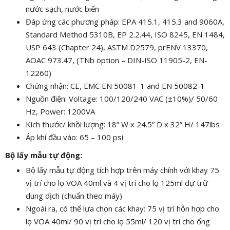
nước sạch, nước biến
Đáp ứng các phương pháp: EPA 415.1, 415.3 and 9060A,
Standard Method 5310B, EP 2.2.44, ISO 8245, EN 1484,
USP 643 (Chapter 24), ASTM D2579, prENV 13370,
AOAC 973.47, (TNb option – DIN-ISO 11905-2, EN-
12260)
Chứng nhận: CE, EMC EN 50081-1 and EN 50082-1
Nguồn điện: Voltage: 100/120/240 VAC (±10%)/ 50/60
Hz, Power: 1200VA
Kích thước/ khồi lượng: 18” W x 24.5” D x 32” H/ 147lbs
Áp khí đầu vào: 65 – 100 psi
Bộ lấy mẫu tự động:
Bộ lấy mẫu tự động tích hợp trên máy chính với khay 75
vị trí cho lọ VOA 40ml và 4 vị trí cho lọ 125ml dự trữ
dung dịch (chuẩn theo máy)
Ngoài ra, có thể lựa chọn các khay: 75 vị trí hỗn hợp cho
lọ VOA 40ml/ 90 vị trí cho lọ 55ml/ 120 vị trí cho ống