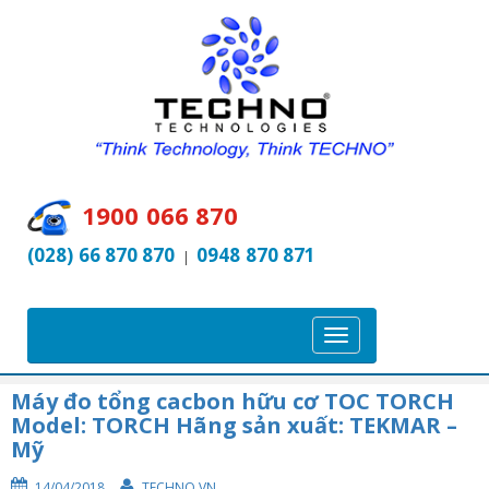
1900 066 870
(028) 66 870 870
0948 870 871
|
T
o
g
Máy đo tổng cacbon hữu cơ TOC TORCH
Model: TORCH Hãng sản xuất: TEKMAR –
g
Mỹ
l
e
14/04/2018
TECHNO VN