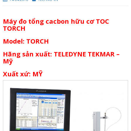
n
a
v
Máy đo tổng cacbon hữu cơ TOC
i
TORCH
g
Model: TORCH
a
t
Hãng sản xuất: TELEDYNE TEKMAR –
i
Mỹ
o
n
Xuất xứ: MỸ