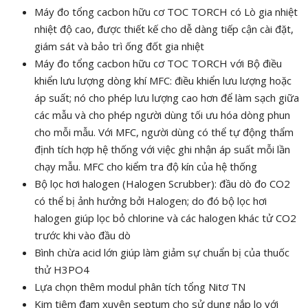
Máy đo tổng cacbon hữu cơ TOC TORCH có Lò gia nhiệt
nhiệt độ cao, được thiết kế cho dễ dàng tiếp cận cài đặt,
giám sát và bảo trì ống đốt gia nhiệt
Máy đo tổng cacbon hữu cơ TOC TORCH với Bộ điều
khiển lưu lượng dòng khí MFC: điều khiển lưu lượng hoặc
áp suất; nó cho phép lưu lượng cao hơn để làm sạch giữa
các mẫu và cho phép người dùng tối ưu hóa dòng phun
cho mỗi mẫu. Với MFC, người dùng có thể tự động thẩm
định tích hợp hệ thống với việc ghi nhận áp suất mỗi lần
chạy mẫu. MFC cho kiểm tra độ kín của hệ thống
Bộ lọc hơi halogen (Halogen Scrubber): đầu dò đo CO2
có thể bị ảnh hưởng bởi Halogen; do đó bộ lọc hơi
halogen giúp lọc bỏ chlorine và các halogen khác tử CO2
trước khi vào đầu dò
Bình chừa acid lớn giúp làm giảm sự chuẩn bị của thuốc
thử H3PO4
Lựa chọn thêm modul phân tích tổng Nitơ TN
Kim tiêm đam xuyên septum cho sử dụng nắp lọ với