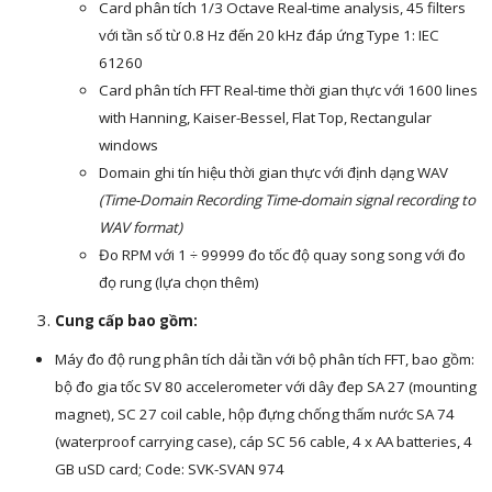
Card phân tích 1/3 Octave Real-time analysis, 45 filters
với tần số từ 0.8 Hz đến 20 kHz đáp ứng Type 1: IEC
61260
Card phân tích FFT Real-time thời gian thực với 1600 lines
with Hanning, Kaiser-Bessel, Flat Top, Rectangular
windows
Domain ghi tín hiệu thời gian thực với định dạng WAV
(Time-Domain Recording Time-domain signal recording to
WAV format)
Đo RPM với 1 ÷ 99999 đo tốc độ quay song song với đo
đọ rung (lựa chọn thêm)
Cung cấp bao gồm:
Máy đo độ rung phân tích dải tần với bộ phân tích FFT, bao gồm:
bộ đo gia tốc SV 80 accelerometer với dây đep SA 27 (mounting
magnet), SC 27 coil cable, hộp đựng chống thấm nước SA 74
(waterproof carrying case), cáp SC 56 cable, 4 x AA batteries, 4
GB uSD card; Code: SVK-SVAN 974