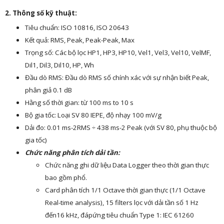
2. Thông số kỹ thuật:
Tiêu chuẩn: ISO 10816, ISO 20643
Kết quả: RMS, Peak, Peak-Peak, Max
Trọng số: Các bộ lọc HP1, HP3, HP10, Vel1, Vel3, Vel10, VelMF,
Dil1, Dil3, Dil10, HP, Wh
Đầu dò RMS: Đầu dò RMS số chính xác với sự nhận biết Peak,
phân giả 0.1 dB
Hằng số thời gian: từ 100 ms to 10 s
Bộ gia tốc: Loại SV 80 IEPE, độ nhạy 100 mV/g
Dải đo: 0.01 ms-2RMS ÷ 438 ms-2 Peak (với SV 80, phụ thuộc bộ
gia tốc)
Chức năng phân tích dải tần:
Chức năng ghi dữ liệu Data Logger theo thời gian thực
bao gồm phổ.
Card phân tích 1/1 Octave thời gian thực (1/1 Octave
Real-time analysis), 15 filters lọc với dải tần số 1 Hz
đến16 kHz, đápứng tiêu chuẩn Type 1: IEC 61260