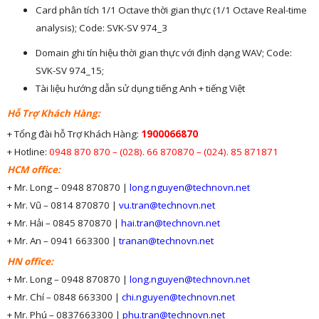
Card phân tích 1/1 Octave thời gian thực (1/1 Octave Real-time
analysis); Code: SVK-SV 974_3
Domain ghi tín hiệu thời gian thực với định dạng WAV; Code:
SVK-SV 974_15;
Tài liệu hướng dẫn sử dụng tiếng Anh + tiếng Việt
Hỗ Trợ Khách Hàng:
+ Tổng đài hỗ Trợ Khách Hàng:
1900066870
+ Hotline:
0948 870 870 – (028). 66 870870 – (024). 85 871871
HCM office:
+ Mr. Long – 0948 870870 |
long.nguyen@technovn.net
+ Mr. Vũ – 0814 870870 |
vu.tran@technovn.net
+ Mr. Hải – 0845 870870 |
hai.tran@technovn.net
+ Mr. An – 0941 663300 |
tranan@technovn.net
HN office:
+ Mr. Long – 0948 870870 |
long.nguyen@technovn.net
+ Mr. Chí – 0848 663300 |
chi.nguyen@technovn.net
+ Mr. Phú – 0837663300 |
phu.tran@technovn.net