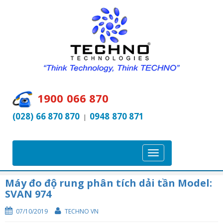
1900 066 870
(028) 66 870 870
0948 870 871
|
T
o
g
Máy đo độ rung phân tích dải tần Model:
SVAN 974
g
l
07/10/2019
TECHNO VN
e