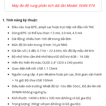
Máy đo độ rung phân tích dải tần Model: SVAN 974
1. Tính năng kỹ thuật:
Đầu vào: loại IEPE, ampli sạc hoặc trực tiếp với đầu nối TNC
Dòng IEPE: có thể lựa chọn 1.5 mA, 3.0 mA, 4.5 mA
Dải động: nhiều hơn 100 dB trong dải đơn
Mức độ ồn bên trong: ít hơn 10 µV RMS
Dải tần số (-3 dB): 0.7 Hz ÷ 22.6 kHz, tốc độ lấy mẫu 48 kHz
Bộ nhớ: khe cắm thẻ nhớ MicroSD (hỗ trợ 4GB – 16 GB)
Hiển thị: hiển thị màu OLED 2,4” (320 x 240 pixels)
Giao diện kết nối: USB 1.1 Client
Nguồn cung cấp: 4 pin Alkaline hoặc pin sạc, thơi gian vận hành
> 16 giờ; Bộ chia USB 100mA
Điều kiện môi trường: Nhiệt độ từ -10o đến 50oC, Độ ẩm lên tới
90%RH không ngưng tụ
Kích thước: 140W x 83H x 33D mm (không có bộ gia tốc)
Trọng lượng: 390gr với pin (không có bộ gia tốc)