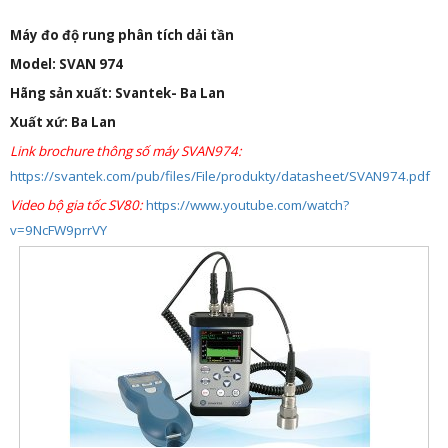
n
Máy đo độ rung phân tích dải tần
a
v
Model: SVAN 974
i
Hãng sản xuất: Svantek- Ba Lan
g
Xuất xứ: Ba Lan
a
Link brochure thông số máy SVAN974:
t
https://svantek.com/pub/files/File/produkty/datasheet/SVAN974.pdf
i
Video bộ gia tốc SV80:
https://www.youtube.com/watch?
o
v=9NcFW9prrVY
n