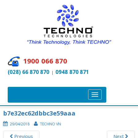
1900 066 870
(028) 66 870 870
0948 870 871
|
T
o
g
b7e32ec62dbbc3e59aaa
g
29/04/2018
TECHNO VN
l
e
Previous
Next