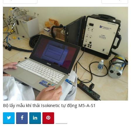
n
a
v
i
g
a
t
i
o
n
Bộ lấy mẫu khí thải Isokinetic tự động M5-A-S1