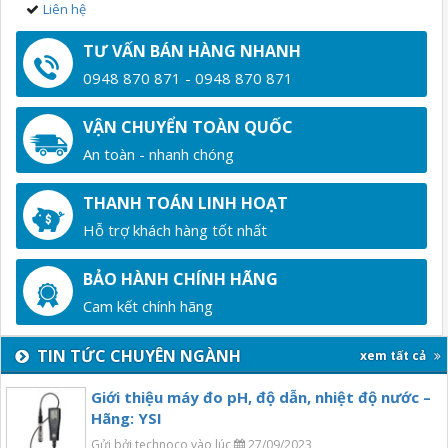
Liên hệ
TƯ VẤN BÁN HÀNG NHANH
0948 870 871 - 0948 870 871
VẬN CHUYỂN TOÀN QUỐC
An toàn - nhanh chóng
THANH TOÁN LINH HOẠT
Hỗ trợ khách hàng tốt nhất
BẢO HÀNH CHÍNH HÃNG
Cam kết chính hãng
TIN TỨC CHUYÊN NGÀNH
xem tất cả
Giới thiệu máy đo pH, độ dẫn, nhiệt độ nước –
Hãng: YSI
Gửi bởi technoco vào lúc
27/09/2023