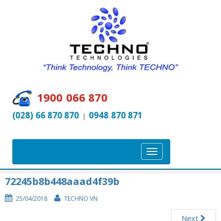
1900 066 870
(028) 66 870 870
0948 870 871
|
T
o
g
72245b8b448aaad4f39b
g
25/04/2018
TECHNO VN
l
e
Next