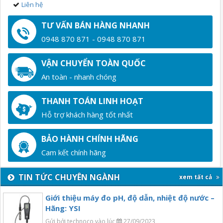
Liên hệ
TƯ VẤN BÁN HÀNG NHANH
0948 870 871 - 0948 870 871
VẬN CHUYỂN TOÀN QUỐC
An toàn - nhanh chóng
THANH TOÁN LINH HOẠT
Hỗ trợ khách hàng tốt nhất
BẢO HÀNH CHÍNH HÃNG
Cam kết chính hãng
TIN TỨC CHUYÊN NGÀNH
xem tất cả
Giới thiệu máy đo pH, độ dẫn, nhiệt độ nước –
Hãng: YSI
Gửi bởi technoco vào lúc
27/09/2023