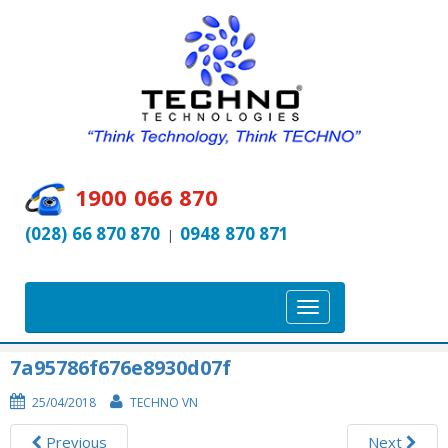
1900 066 870
(028) 66 870 870
0948 870 871
|
T
o
g
7a95786f676e8930d07f
g
25/04/2018
TECHNO VN
l
e
Previous
Next