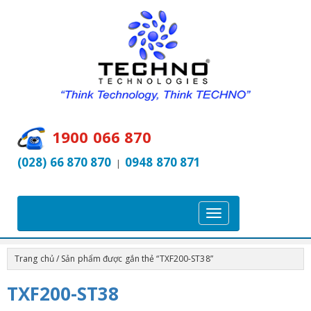
1900 066 870
(028) 66 870 870
0948 870 871
|
T
o
g
Trang chủ
/ Sản phẩm được gắn thẻ “TXF200-ST38”
g
l
TXF200-ST38
e