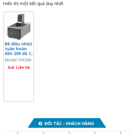
Hiển thị một kết quả duy nhất
n
a
v
i
g
a
Bể điều nhiệt
tuần hoàn
t
đến 200 độ C,
i
bộ điều
Model: TXF200-
khiển
o
ST38
TXF200, 38
Giá: Liên hệ
n
lít, bể bằng
thép không
gỉ
ĐỐI TÁC - KHÁCH HÀNG