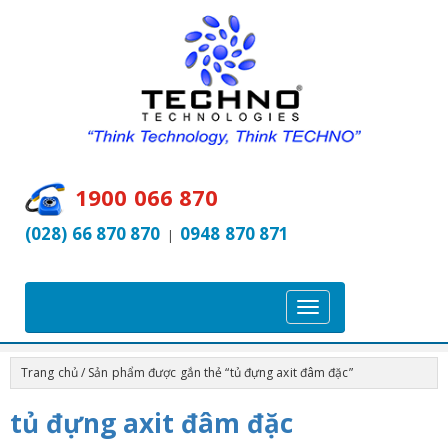
1900 066 870
(028) 66 870 870
0948 870 871
|
T
o
g
Trang chủ
/ Sản phẩm được gắn thẻ “tủ đựng axit đâm đặc”
g
l
tủ đựng axit đâm đặc
e