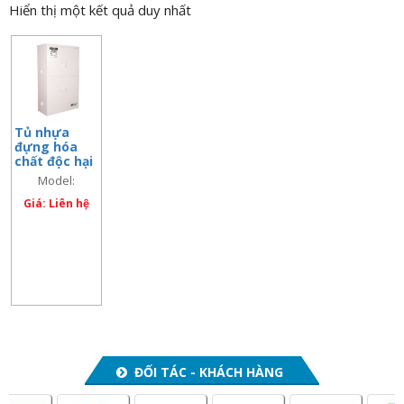
Hiển thị một kết quả duy nhất
n
a
v
i
g
a
Tủ nhựa
đựng hóa
t
chất độc hại
i
48 Gallon
Model:
o
ACP810048
Giá: Liên hệ
n
ĐỐI TÁC - KHÁCH HÀNG