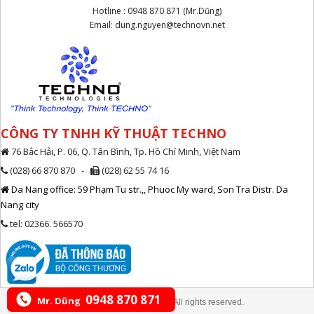
Hotline : 0948 870 871 (Mr.Dũng)
Email: dung.nguyen@technovn.net
CÔNG TY TNHH KỸ THUẬT TECHNO
76 Bắc Hải, P. 06, Q. Tân Bình, Tp. Hồ Chí Minh, Việt Nam
(028) 66 870 870 -
(028) 62 55 74 16
Da Nang office: 59 Phạm Tu str.,, Phuoc My ward, Son Tra Distr. Da
Nang city
tel: 02366. 566570
0948 870 871
Mr. Dũng
© Copyright Technovn.net, All rights reserved.