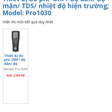
n
mặn/ TDS/ nhiệt độ hiện trường;
a
Model: Pro1030
v
Hiển thị một kết quả duy nhất
i
g
a
t
i
o
Thiết bị đo
n
pH/ ORP/ độ
dẫn/ độ
mặn/ TDS/
Model: Pro1030
nhiệt độ hiện
trường;
Giá: Liên hệ
Model:
Pro1030