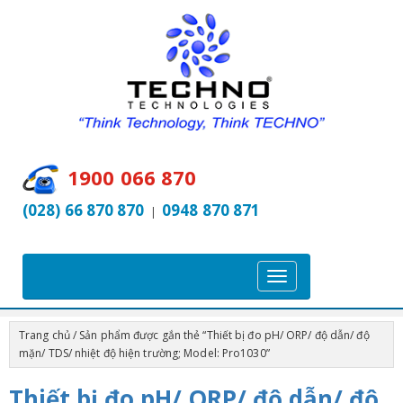
1900 066 870
(028) 66 870 870
0948 870 871
|
T
o
g
Trang chủ
/ Sản phẩm được gắn thẻ “Thiết bị đo pH/ ORP/ độ dẫn/ độ
g
mặn/ TDS/ nhiệt độ hiện trường; Model: Pro1030”
l
Thiết bị đo pH/ ORP/ độ dẫn/ độ
e