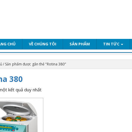
ANG CHỦ
VỀ CHÚNG TÔI
SẢN PHẨM
TIN TỨC
hủ
/ Sản phẩm được gắn thẻ “Rotina 380”
na 380
 một kết quả duy nhất