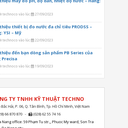
 thiệu máy đo pH, độ dẫn, nhiệt độ nước – Hãng:
ởi technoco vào lúc
27/09/2023
 thiệu thiết bị đo nước đa chỉ tiêu PRODSS –
: YSI – Mỹ
ởi technoco vào lúc
22/09/2023
 thiệu đến bạn dòng sản phẩm PB Series của
 Precisa
ởi technoco vào lúc
19/09/2023
NG TY TNHH KỸ THUẬT TECHNO
 Bắc Hải, P. 06, Q. Tân Bình, Tp. Hồ Chí Minh, Việt Nam
28) 66 870 870 -
(028) 62 55 74 16
 Nang office: 59 Phạm Tu str.,, Phuoc My ward, Son Tra