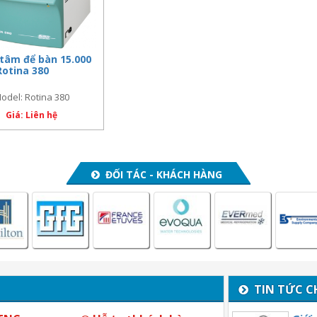
 tâm để bàn 15.000
Rotina 380
odel: Rotina 380
Giá: Liên hệ
ĐỐI TÁC - KHÁCH HÀNG
TIN TỨC C