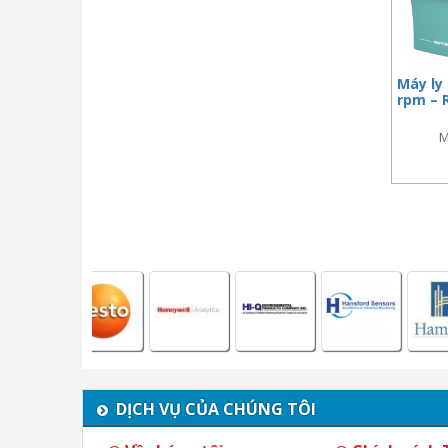
Máy ly
rpm – 
M
DỊCH VỤ CỦA CHÚNG TÔI