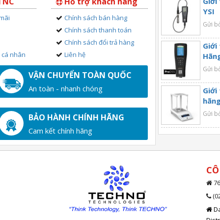
 TNC
Hỗ trợ khách hàng
Giới
YSI
 mãi
Chính sách bán hàng
Gửi b
Chính sách thanh toán
Chính sách đổi trả hàng
Giới
n cá nhân
Liên hệ
Hãng
Gửi b
VẬN CHUYỂN TOÀN QUỐC
An toàn - nhanh chóng
Giới
hãng
Gửi b
BẢO HÀNH CHÍNH HÃNG
Cam kết chính hãng
CÔ
76
(0
Da