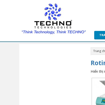
TR
Trang c
Roti
Hiển thị