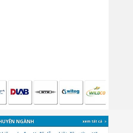
HUYÊN NGÀNH
xem tất cả