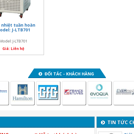
u nhiệt tuần hoàn
Model: J-LTB701
Model: J-LTB701
Giá: Liên hệ
ĐỐI TÁC - KHÁCH HÀNG
TIN TỨC C