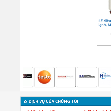
Bể điề
lạnh, 
DỊCH VỤ CỦA CHÚNG TÔI