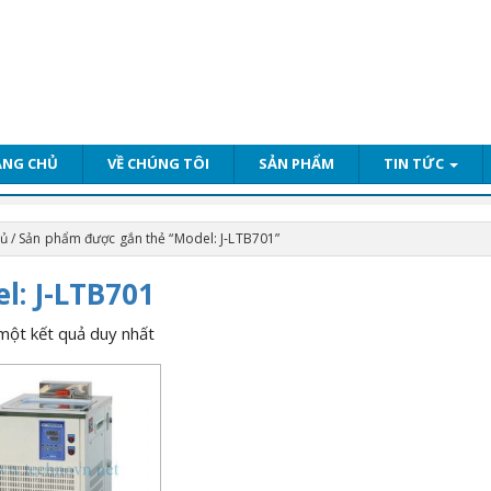
ANG CHỦ
VỀ CHÚNG TÔI
SẢN PHẨM
TIN TỨC
hủ
/ Sản phẩm được gắn thẻ “Model: J-LTB701”
l: J-LTB701
 một kết quả duy nhất