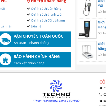
 TNC
Hỗ trợ khách hàng
Giới
YSI
 mãi
Chính sách bán hàng
Gửi b
Chính sách thanh toán
Chính sách đổi trả hàng
Giới
n cá nhân
Liên hệ
Hãng
Gửi b
VẬN CHUYỂN TOÀN QUỐC
An toàn - nhanh chóng
Giới
hãng
Gửi b
BẢO HÀNH CHÍNH HÃNG
Cam kết chính hãng
CÔ
76
(0
Da