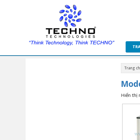
TR
Trang c
Mode
Hiển thị