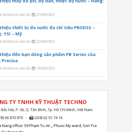
 thiệu máy đo pH, độ dẫn, nhiệt độ nước – Hãng:
ởi technoco vào lúc
27/09/2023
 thiệu thiết bị đo nước đa chỉ tiêu PRODSS –
: YSI – Mỹ
ởi technoco vào lúc
22/09/2023
 thiệu đến bạn dòng sản phẩm PB Series của
 Precisa
ởi technoco vào lúc
19/09/2023
NG TY TNHH KỸ THUẬT TECHNO
 Bắc Hải, P. 06, Q. Tân Bình, Tp. Hồ Chí Minh, Việt Nam
28) 66 870 870 -
(028) 62 55 74 16
 Nang office: 59 Phạm Tu str.,, Phuoc My ward, Son Tra