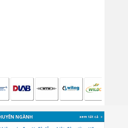
HUYÊN NGÀNH
xem tất cả