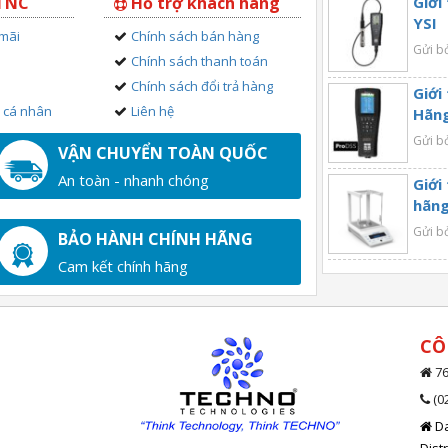
 TNC
Hỗ trợ khách hàng
Giới
YSI
 mãi
Chính sách bán hàng
Gửi b
Chính sách thanh toán
Chính sách đổi trả hàng
Giới
n cá nhân
Liên hệ
Hãng
Gửi b
VẬN CHUYỂN TOÀN QUỐC
An toàn - nhanh chóng
Giới
hãng
Gửi b
BẢO HÀNH CHÍNH HÃNG
Cam kết chính hãng
CÔ
76
(0
Da