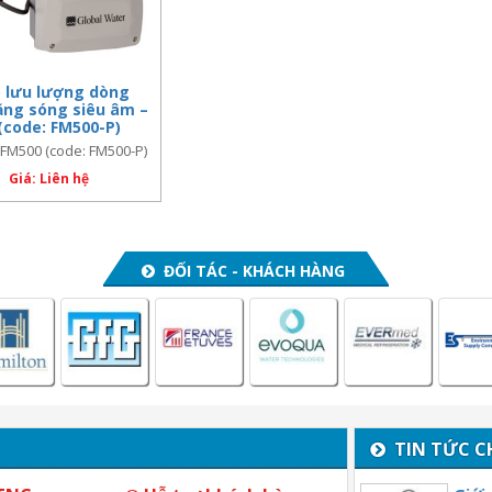
 lưu lượng dòng
ằng sóng siêu âm –
(code: FM500-P)
 FM500 (code: FM500-P)
Giá: Liên hệ
ĐỐI TÁC - KHÁCH HÀNG
TIN TỨC C