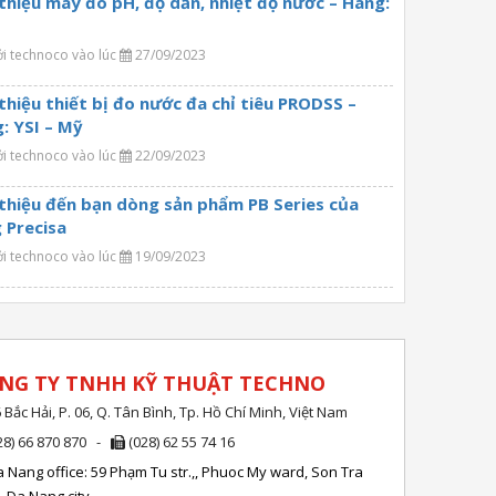
 thiệu máy đo pH, độ dẫn, nhiệt độ nước – Hãng:
ởi technoco vào lúc
27/09/2023
 thiệu thiết bị đo nước đa chỉ tiêu PRODSS –
: YSI – Mỹ
ởi technoco vào lúc
22/09/2023
 thiệu đến bạn dòng sản phẩm PB Series của
 Precisa
ởi technoco vào lúc
19/09/2023
NG TY TNHH KỸ THUẬT TECHNO
 Bắc Hải, P. 06, Q. Tân Bình, Tp. Hồ Chí Minh, Việt Nam
28) 66 870 870 -
(028) 62 55 74 16
 Nang office: 59 Phạm Tu str.,, Phuoc My ward, Son Tra