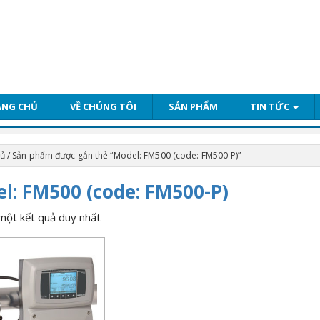
ANG CHỦ
VỀ CHÚNG TÔI
SẢN PHẨM
TIN TỨC
hủ
/ Sản phẩm được gắn thẻ “Model: FM500 (code: FM500-P)”
l: FM500 (code: FM500-P)
 một kết quả duy nhất