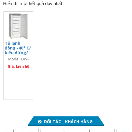
Hiển thị một kết quả duy nhất
n
a
v
i
g
a
Tủ lạnh
đông -40° C/
t
kiểu đứng/
i
262 lít,
Model: DW-
Model: DW-
o
40L262
40L262
Giá: Liên hệ
n
ĐỐI TÁC - KHÁCH HÀNG