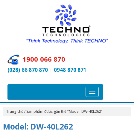
1900 066 870
(028) 66 870 870
0948 870 871
|
T
o
g
Trang chủ
/ Sản phẩm được gắn thẻ “Model: DW-40L262”
g
l
Model: DW-40L262
e