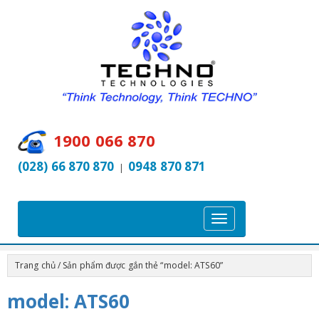
1900 066 870
(028) 66 870 870
0948 870 871
|
T
o
g
Trang chủ
/ Sản phẩm được gắn thẻ “model: ATS60”
g
l
model: ATS60
e