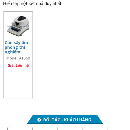
Hiển thị một kết quả duy nhất
n
a
v
i
g
a
Cân sấy ẩm
phòng thí
t
nghiệm:
i
60gx0.001g;
Model: ATS60
model:
o
ATS60
Giá: Liên hệ
n
ĐỐI TÁC - KHÁCH HÀNG