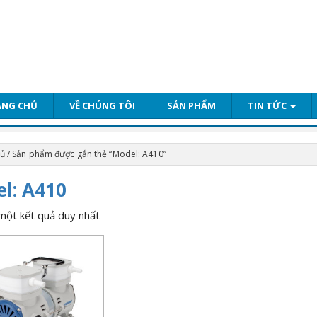
ANG CHỦ
VỀ CHÚNG TÔI
SẢN PHẨM
TIN TỨC
hủ
/ Sản phẩm được gắn thẻ “Model: A410”
l: A410
 một kết quả duy nhất