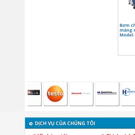
Bơm c
màng c
Model:
DỊCH VỤ CỦA CHÚNG TÔI