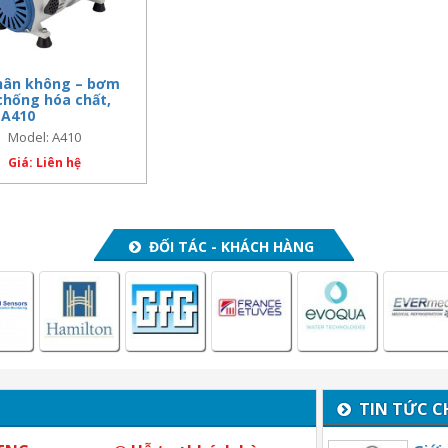
hân không – bơm
hống hóa chất,
 A410
Model: A410
Giá: Liên hệ
ĐỐI TÁC - KHÁCH HÀNG
TIN TỨC C