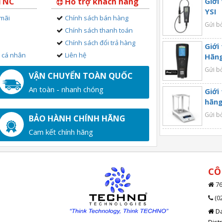
 TNC
Hỗ trợ khách hàng
Giới
YSI
 mãi
Chính sách bán hàng
Gửi b
Chính sách thanh toán
Chính sách đổi trả hàng
Giới
n cá nhân
Liên hệ
Hãng
Gửi b
VẬN CHUYỂN TOÀN QUỐC
An toàn - nhanh chóng
Giới
hãng
Gửi b
BẢO HÀNH CHÍNH HÃNG
Cam kết chính hãng
CÔ
76
(0
Da