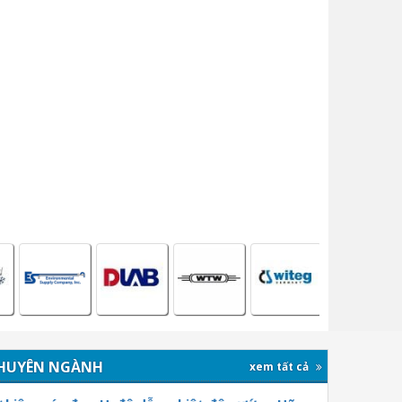
HUYÊN NGÀNH
xem tất cả