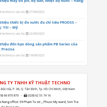
 thiệu máy đo pH, độ dẫn, nhiệt độ nước – Hãng:
ởi technoco vào lúc
27/09/2023
 thiệu thiết bị đo nước đa chỉ tiêu PRODSS –
: YSI – Mỹ
ởi technoco vào lúc
22/09/2023
 thiệu đến bạn dòng sản phẩm PB Series của
 Precisa
ởi technoco vào lúc
19/09/2023
NG TY TNHH KỸ THUẬT TECHNO
 Bắc Hải, P. 06, Q. Tân Bình, Tp. Hồ Chí Minh, Việt Nam
28) 66 870 870 -
(028) 62 55 74 16
 Nang office: 59 Phạm Tu str.,, Phuoc My ward, Son Tra