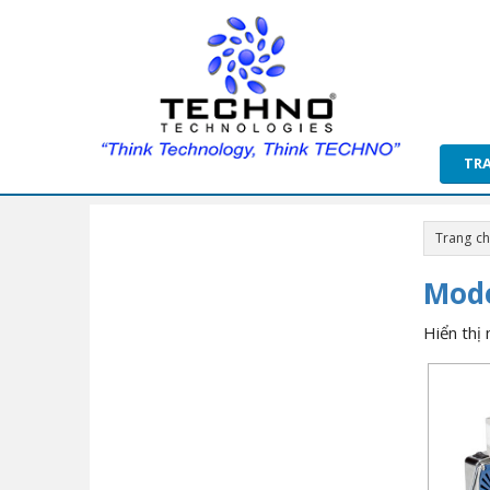
TR
Trang c
Mode
Hiển thị